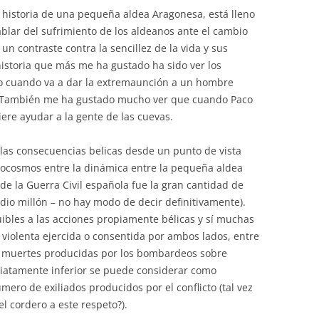
a historia de una pequeña aldea Aragonesa, está lleno
ablar del sufrimiento de los aldeanos ante el cambio
un contraste contra la sencillez de la vida y sus
historia que más me ha gustado ha sido ver los
o cuando va a dar la extremaunción a un hombre
 También me ha gustado mucho ver que cuando Paco
iere ayudar a la gente de las cuevas.
 las consecuencias belicas desde un punto de vista
ocosmos entre la dinámica entre la pequeña aldea
de la Guerra Civil española fue la gran cantidad de
io millón – no hay modo de decir definitivamente).
uibles a las acciones propiamente bélicas y sí muchas
n violenta ejercida o consentida por ambos lados, entre
s muertes producidas por los bombardeos sobre
diatamente inferior se puede considerar como
ero de exiliados producidos por el conflicto (tal vez
l cordero a este respeto?).