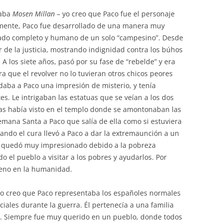
laba
Mosen Millan
– yo creo que Paco fue el personaje
amente, Paco fue desarrollado de una manera muy
lado completo y humano de un solo “campesino”. Desde
or de la justicia, mostrando indignidad contra los búhos
A los siete años, pasó por su fase de “rebelde” y era
a que el revolver no lo tuvieran otros chicos peores
 daba a Paco una impresión de misterio, y tenía
s. Le intrigaban las estatuas que se veían a los dos
as había visto en el templo donde se amontonaban las
Semana Santa a Paco que salía de ella como si estuviera
ndo el cura llevó a Paco a dar la extremaunción a un
co quedó muy impresionado debido a la pobreza
do el pueblo a visitar a los pobres y ayudarlos. Por
ueno en la humanidad.
 yo creo que Paco representaba los españoles normales
iales durante la guerra. Él pertenecía a una familia
. Siempre fue muy querido en un pueblo, donde todos