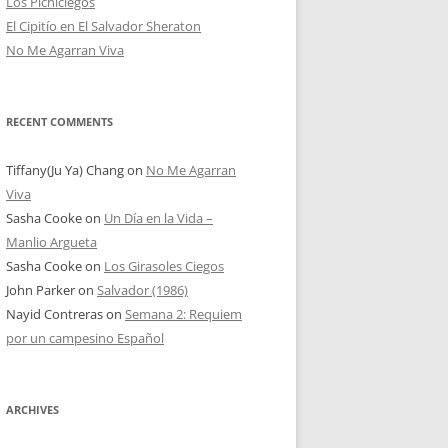
Los Pichiciegos
El Cipitío en El Salvador Sheraton
No Me Agarran Viva
RECENT COMMENTS
Tiffany(Ju Ya) Chang
on
No Me Agarran
Viva
Sasha Cooke
on
Un Día en la Vida –
Manlio Argueta
Sasha Cooke
on
Los Girasoles Ciegos
John Parker
on
Salvador (1986)
Nayid Contreras
on
Semana 2: Requiem
por un campesino Español
ARCHIVES