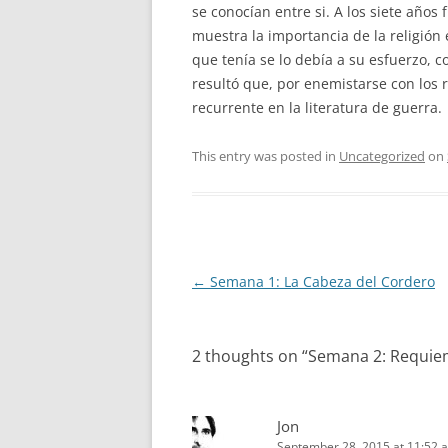
se conocían entre si. A los siete años
muestra la importancia de la religión e
que tenía se lo debía a su esfuerzo, c
resultó que, por enemistarse con los ri
recurrente en la literatura de guerra.
This entry was posted in
Uncategorized
on
Post
←
Semana 1: La Cabeza del Cordero
navigation
2 thoughts on “
Semana 2: Requie
Jon
September 28, 2015 at 11:52 