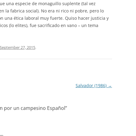
 fue una especie de monaguillo suplente (tal vez
n la fabrica social). No era ni rico ni pobre, pero lo
on una ética laboral muy fuerte. Quiso hacer justicia y
cos (lo elites), fue sacrificado en vano – un tema
September 27, 2015
.
Salvador (1986)
→
m por un campesino Español
”
am