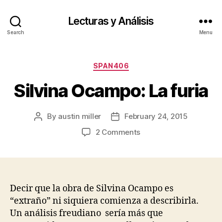
Lecturas y Análisis
Search
Menu
Categories
SPAN406
Silvina Ocampo: La furia
By
austin miller
February 24, 2015
Post
Post
author
date
on
2 Comments
Silvina
Ocampo:
La
furia
Decir que la obra de Silvina Ocampo es
“extraño” ni siquiera comienza a describirla.
Un análisis freudiano sería más que