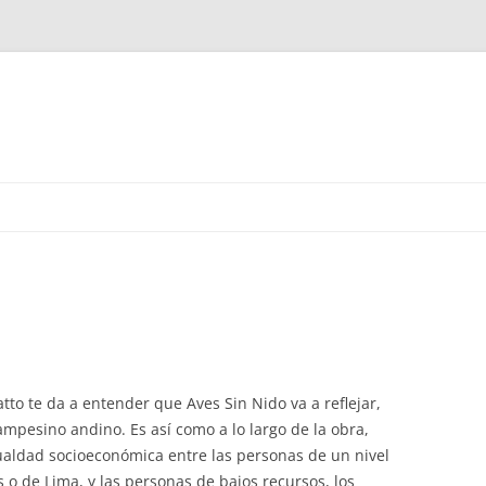
atto te da a entender que Aves Sin Nido va a reflejar,
ampesino andino. Es así como a lo largo de la obra,
ualdad socioeconómica entre las personas de un nivel
 o de Lima, y las personas de bajos recursos, los