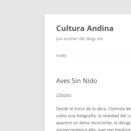
Skip
to
content
Cultura Andina
Just another UBC Blogs site
HOME
Aves Sin Nido
2 Replies
Desde el inicio de la obra, Clorinda M
como una fotografía, la realidad del c
aparece un tema recurrente, la desig
socioeconómico alto, que son mestizas