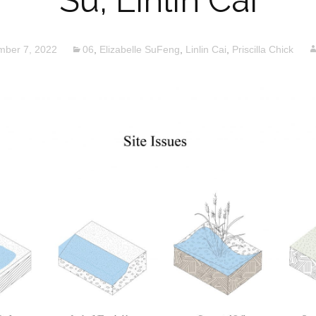
Su, Linlin Cai
ber 7, 2022
06
,
Elizabelle SuFeng
,
Linlin Cai
,
Priscilla Chick