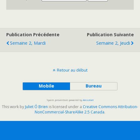
Publication Précédente
Publication Suivante
Semaine 2, Mardi
Semaine 2, Jeudi
Retour au début
Mobile
Bureau
Spam prevention powered by
Akismet
This work by
Juliet Ó Brien
is licensed under a
Creative Commons Attribution-
NonCommercial-ShareAlike 2.5 Canada
.