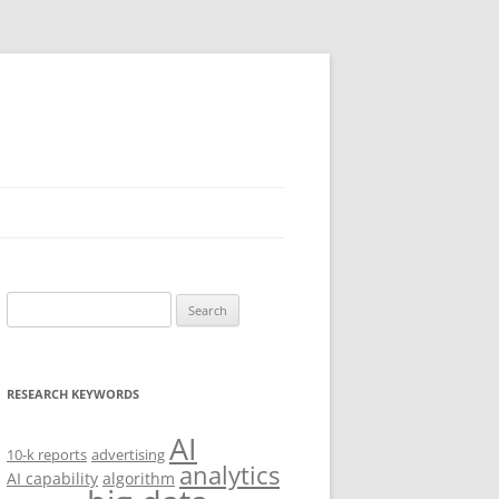
Search
for:
RESEARCH KEYWORDS
AI
10-k reports
advertising
analytics
AI capability
algorithm