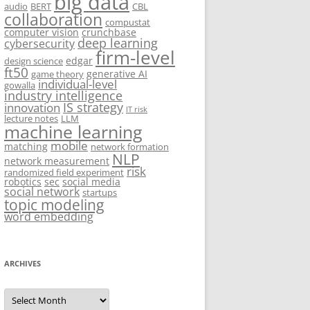
big data
audio
BERT
CBL
collaboration
compustat
computer vision
crunchbase
deep learning
cybersecurity
firm-level
edgar
design science
ft50
generative AI
game theory
individual-level
gowalla
industry intelligence
IS strategy
innovation
IT risk
lecture notes
LLM
machine learning
mobile
matching
network formation
NLP
network measurement
risk
randomized field experiment
robotics
sec
social media
social network
startups
topic modeling
word embedding
ARCHIVES
Archives