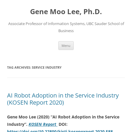
Skip
to
Gene Moo Lee, Ph.D.
content
Associate Professor of Information Systems, UBC Sauder School of
Business
Menu
TAG ARCHIVES:
SERVICE INDUSTRY
AI Robot Adoption in the Service Industry
(KOSEN Report 2020)
Gene Moo Lee (2020)
“AI Robot Adoption in the Service
Industry”.
KOSEN Report
DOI:
https://doi.org/10.22800/kisti.kosenexpert.2020.588