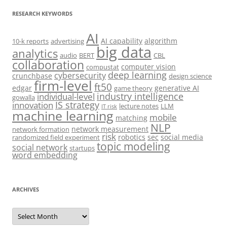
RESEARCH KEYWORDS
AI
AI capability
algorithm
10-k reports
advertising
big data
analytics
audio
BERT
CBL
collaboration
computer vision
compustat
deep learning
cybersecurity
crunchbase
design science
firm-level
ft50
edgar
generative AI
game theory
industry intelligence
individual-level
gowalla
IS strategy
innovation
lecture notes
LLM
IT risk
machine learning
mobile
matching
NLP
network measurement
network formation
risk
robotics
sec
social media
randomized field experiment
topic modeling
social network
startups
word embedding
ARCHIVES
Archives