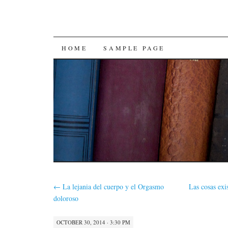
SKIP
HOME
SAMPLE PAGE
TO
CONTENT
←
La lejania del cuerpo y el Orgasmo
Las cosas exi
doloroso
OCTOBER 30, 2014 · 3:30 PM