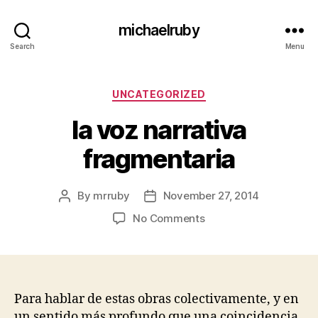
michaelruby
Search
Menu
Categories
UNCATEGORIZED
la voz narrativa
fragmentaria
By
mrruby
November 27, 2014
Post
Post
author
date
on
No Comments
la
voz
narrativa
fragmentaria
Para hablar de estas obras colectivamente, y en
un sentido más profundo que una coincidencia