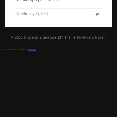
February 23, 2021
1
© 2026
Hispanic Literature 221
. Theme by
Anders Norén
.
Spam prevention powered by
Akismet