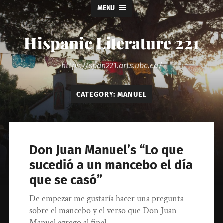
MENU
Hispanic Literature 221
https://span221.arts.ubc.ca/
CATEGORY:
MANUEL
Don Juan Manuel’s “Lo que
sucedió a un mancebo el día
que se casó”
De empezar me gustaría hacer una pregunta
sobre el mancebo y el verso que Don Juan
Manuel agrego al final…