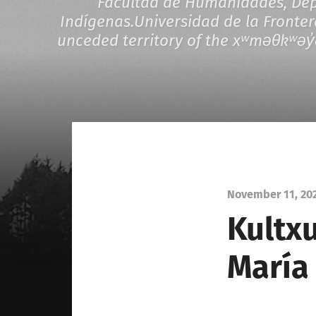
Facultad de Humanidades, Depa
Indígenas.Universidad de la Fronter
unceded territory of the xʷməθkʷəy
November 11, 20
Kultxu
María