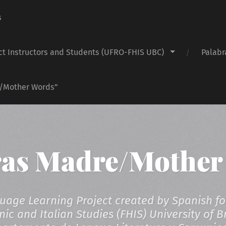
s
ct Instructors and Students (UFRO-FHIS UBC)
Palabr
e/Mother Words”
ras Madre/Mother
age Learning Project created by Spanish fo
ic and Italian Studies (FHIS) University of B