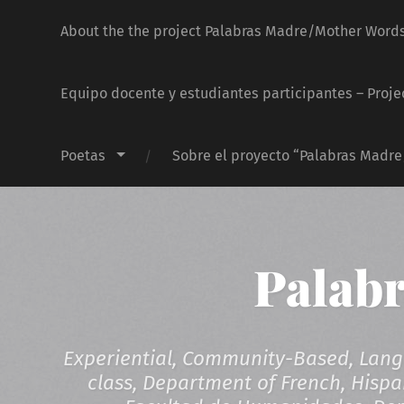
About the the project Palabras Madre/Mother Word
Equipo docente y estudiantes participantes – Proje
Poetas
Sobre el proyecto “Palabras Madr
Palab
Experiential, Community-Based, Langu
class, Department of French, Hispan