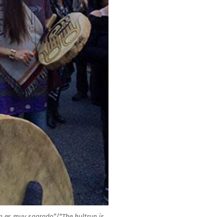
ún es muy sagrado”/“The kultrun is