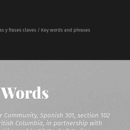
as y frases claves / Key words and phrases
 Words
r Community, Spanish 301, section 102
ritish Columbia, in partnership with