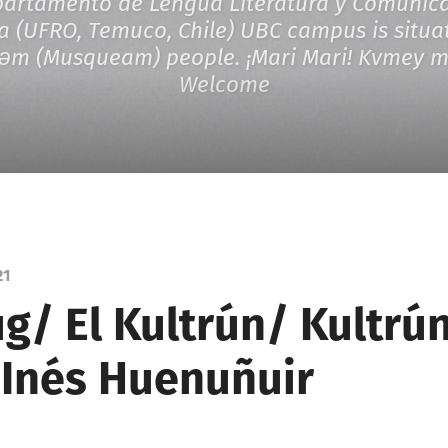
rtamento de Lengua Literatura y Comunicac
a (UFRO, Temuco, Chile) UBC campus is situat
̓əm (Musqueam) people. ¡Mari Mari! Kvmey mi
Welcome
21
g/ El Kultrún/ Kultrú
 Inés Huenuñuir