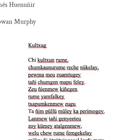
Inés Huenuñir
owan Murphy