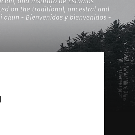
ión, and Instituto de Estudios
ed on the traditional, ancestral and
 akun - Bienvenidas y bienvenidos -
n