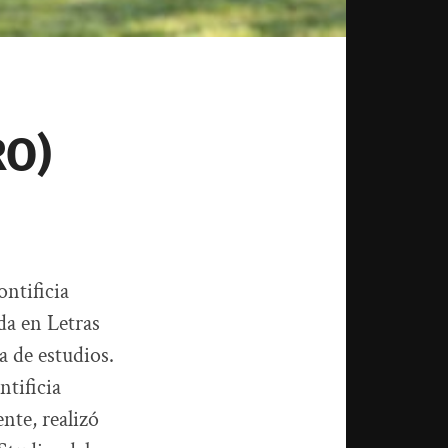
RO)
ontificia
da en Letras
a de estudios.
ntificia
nte, realizó