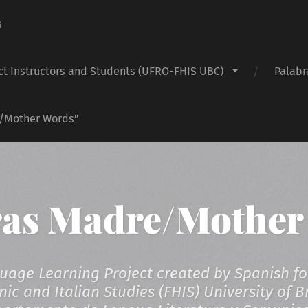
s
ct Instructors and Students (UFRO-FHIS UBC)
Palabr
e/Mother Words”
ras Madre/Mother
age Learning Project created by Spanish fo
ic and Italian Studies (FHIS) University of B