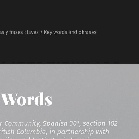
as y frases claves / Key words and phrases
 Words
r Community, Spanish 301, section 102
ritish Columbia, in partnership with