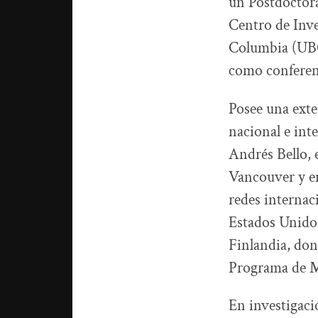
un Postdoctora
Centro de Inves
Columbia (UBC
como conferenc
Posee una exte
nacional e inte
Andrés Bello, 
Vancouver y en
redes internac
Estados Unidos
Finlandia, don
Programa de M
En investigac