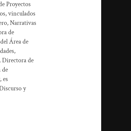
 de Proyectos
os, vinculados
ero, Narrativas
ora de
 del Área de
idades,
 Directora de
a de
, es
 Discurso y