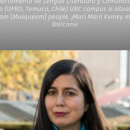
rtamento de Lengua Literatura y Comunicac
a (UFRO, Temuco, Chile) UBC campus is situat
̓əm (Musqueam) people. ¡Mari Mari! Kvmey mi
Welcome