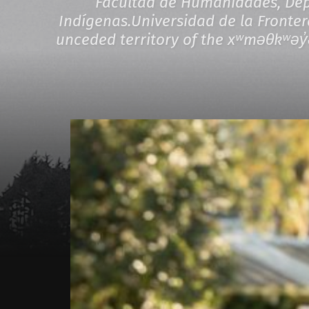
Facultad de Humanidades, Depa
Indígenas.Universidad de la Fronter
unceded territory of the xʷməθkʷəy