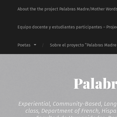
About the the project Palabras Madre/Mother Word
Equipo docente y estudiantes participantes – Proje
Poetas
Sobre el proyecto “Palabras Madr
Palab
Experiential, Community-Based, Langu
class, Department of French, Hispan