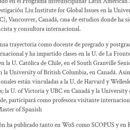
do en el Programa interdisciplinar Latin American 
tigación Liu Institute for Global Issues en la Univer
), Vancouver, Canadá, casa de estudios donde ha si
ista y consultora internacional.
nsa trayectoria como docente de pregrado y postgrad
rnacional y ha impartido clases en la U. de La Fronte
en la U. Católica de Chile, en el South Granville Sen
 la University of British Columbia, en Canadá. Asi
ionales están vinculadas a la U. de Harvard y Wellesl
; la U. of Victoria y UBC en Canadá y la University 
de, participará como profesora visitante internaciona
aster of Spanish
ión ha publicado tanto en WoS como SCOPUS y en R