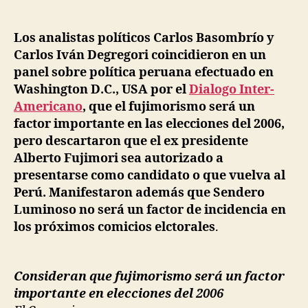
and
C.
Basombrio:
Los analistas políticos Carlos Basombrío y
Fujimorismo
Carlos Iván Degregori coincidieron en un
will
panel sobre política peruana efectuado en
be
Washington D.C., USA por el
Dialogo Inter-
an
Americano
, que el fujimorismo será un
important
factor importante en las elecciones del 2006,
factor
pero descartaron que el ex presidente
in
2006
Alberto Fujimori sea autorizado a
elections
presentarse como candidato o que vuelva al
Perú. Manifestaron además que Sendero
Luminoso no será un factor de incidencia en
los próximos comicios elctorales
.
Consideran que fujimorismo será un factor
importante en elecciones del 2006