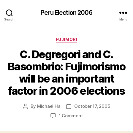
Peru Election 2006
Search
Menu
Categories
FUJIMORI
C. Degregori and C.
Basombrio: Fujimorismo
will be an important
factor in 2006 elections
By
Michael Ha
October 17, 2005
Post
Post
author
date
on
1 Comment
C.
Degregori