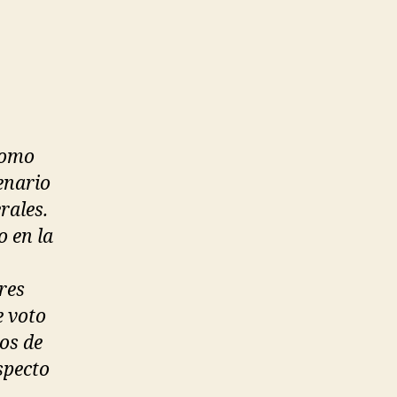
 como
enario
rales.
o en la
res
e voto
dos de
specto