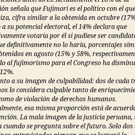
ión señala que Fujimori es el político con el q
iza, cifra similar a la obtenida en octubre (17%
 a su potencial electoral, el 14% declara que
ivamente votaría por él si pudiese ser candidato
e definitivamente no lo haría, porcentajes sim
obtenidos en agosto (15% y 58%, respectivament
do al fujimorismo para el Congreso ha disminu
 12%.
nto a su imagen de culpabilidad: dos de cada t
os lo considera culpable tanto de enriquecimi
o como de violación de derechos humanos.
lmente, esa misma proporción está de acuerd
ención. La mala imagen de la justicia peruana, 
a cuando se pregunta sobre el futuro. Solo dos