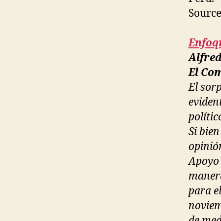
Sourc
Enfoq
Alfre
El Com
El sor
eviden
polític
Si bien
opinió
Apoyo 
manera
para e
noviem
de med