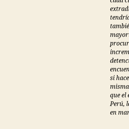
cada c
extrad
tendrí
tambié
mayorí
procur
increm
detenc
encuen
si hace
misma 
que el 
Perú, 
en mar