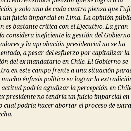
inco entrevistados piensan que se logrará la
ición y solo uno de cada cuatro piensa que Fuj
a un juicio imparcial en Lima. La opinión públi
n es bastante crítica con el Ejecutivo. La gran
a considera ineficiente la gestión del Gobierno 
adores y la aprobación presidencial no se ha
entado, a pesar del esfuerzo por capitalizar la
ión del ex mandatario en Chile. El Gobierno se
tra en este campo frente a una situación parad
 mucho énfasis político en lograr la extradició
actitud podría agudizar la percepción en Chile
ex presidente no tendría un juicio imparcial en 
lo cual podría hacer abortar el proceso de extr
cha.