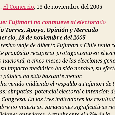
e:
El Comercio
, 13 de noviembre del 2005
ue: Fujimori no conmueve al electora
do
do Torres, Apoyo, Opinión y Mercado
ercio, 13 de noviembre del 2005
presivo viaje de Alberto Fujimori a Chile tenía
te propósito recuperar protagonismo en el esc
o nacional, a cinco meses de las elecciones gene
 su impacto mediático ha sido notable, su efect
n pública ha sido bastante menor.
ha venido midiendo el respaldo a Fujimori de t
s: simpatías, potencial electoral e intención d
l Congreso. En los tres indicadores los resulta
bre no muestran variaciones significativas re
iciones anteriores. Actualmente el 18% de la