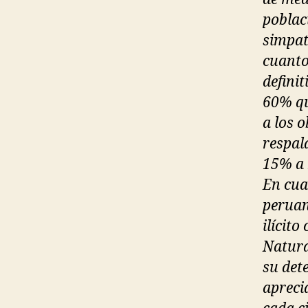
poblac
simpat
cuanto
definit
60% qu
a los 
respal
15% a
En cua
peruan
ilícit
Natura
su det
apreci