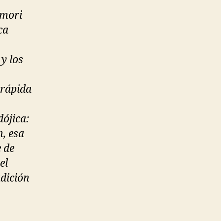
imori
ca
y los
 rápida
ójica:
n, esa
 de
el
adición