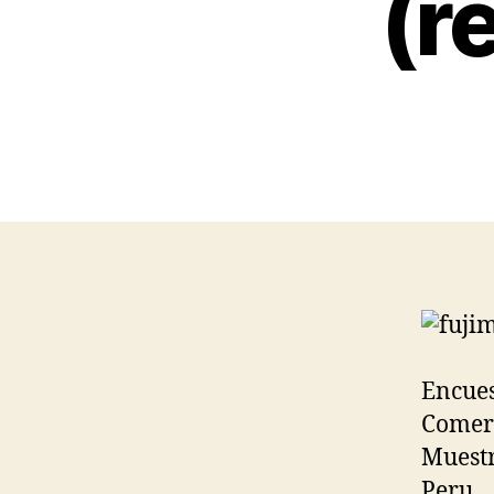
(r
Encues
Comerc
Muestr
Peru.