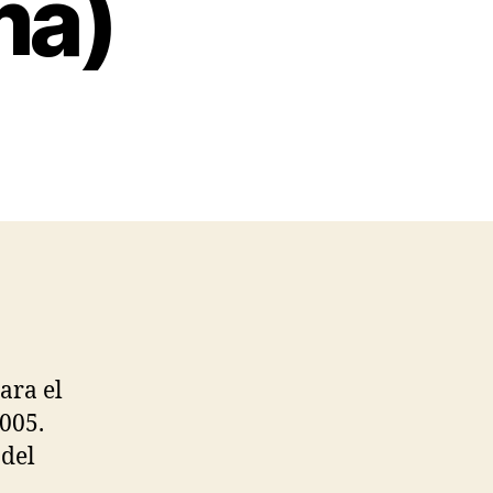
ma)
ara el
005.
 del