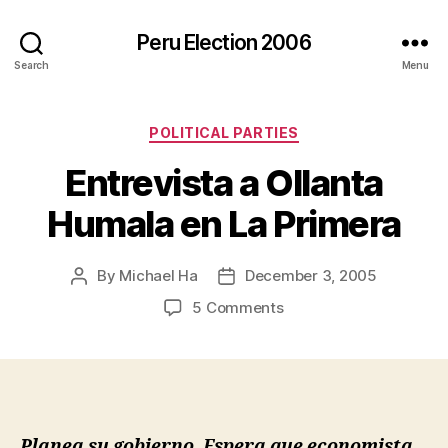
Peru Election 2006
Search
Menu
Categories
POLITICAL PARTIES
Entrevista a Ollanta
Humala en La Primera
By
Michael Ha
December 3, 2005
Post
Post
author
date
on
5 Comments
Entrevista
a
Ollanta
Humala
en
La
Planea su gobierno. Espera que economista