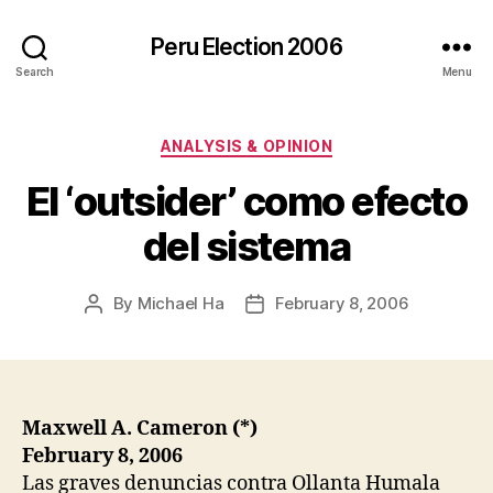
Peru Election 2006
Search
Menu
Categories
ANALYSIS & OPINION
El ‘outsider’ como efecto
del sistema
By
Michael Ha
February 8, 2006
Post
Post
author
date
Maxwell A. Cameron (*)
February 8, 2006
Las graves denuncias contra Ollanta Humala