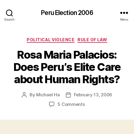
Peru Election 2006
Search
Menu
Categories
POLITICAL VIOLENCE
RULE OF LAW
Rosa Maria Palacios:
Does Peru’s Elite Care
about Human Rights?
By
Michael Ha
February 13, 2006
Post
Post
author
date
on
5 Comments
Rosa
Maria
Palacios:
Does