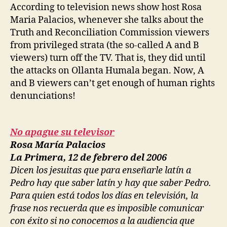
Peru’s
According to television news show host Rosa
Elite
Maria Palacios, whenever she talks about the
Care
Truth and Reconciliation Commission viewers
about
from privileged strata (the so-called A and B
Human
viewers) turn off the TV. That is, they did until
Rights?
the attacks on Ollanta Humala began. Now, A
and B viewers can’t get enough of human rights
denunciations!
No apague su televisor
Rosa María Palacios
La Primera, 12 de febrero del 2006
Dicen los jesuitas que para enseñarle latín a
Pedro hay que saber latín y hay que saber Pedro.
Para quien está todos los días en televisión, la
frase nos recuerda que es imposible comunicar
con éxito si no conocemos a la audiencia que