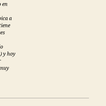
o en
bica a
tiene
res
do
) y hoy
r
 muy