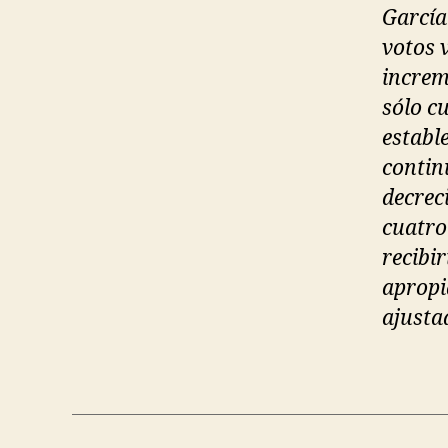
García
votos 
increm
sólo c
establ
contin
decrec
cuatro
recibir
apropi
ajusta