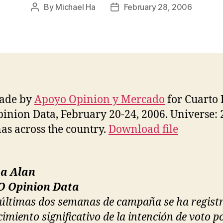
By
Michael Ha
February 28, 2006
Post
Post
author
date
made by
Apoyo Opinion y Mercado
for Cuarto
inion Data, February 20-24, 2006. Universe: 
as across the country.
Download file
a Alan
 Opinion Data
 últimas dos semanas de campaña se ha regist
cimiento significativo de la intención de voto p