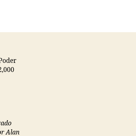
 Poder
2,000
rado
or Alan