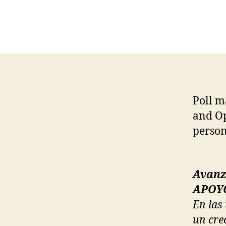
Poll 
and Op
person
Avanz
APOYO
En las
un cre