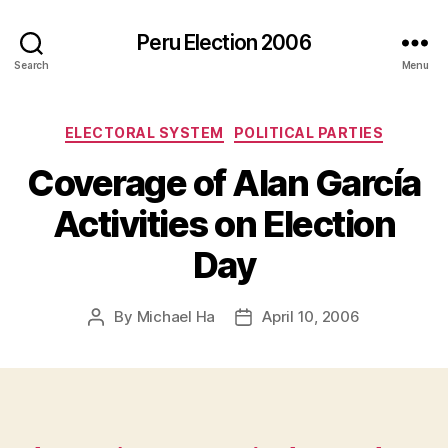
Peru Election 2006
Search
Menu
Categories
ELECTORAL SYSTEM
POLITICAL PARTIES
Coverage of Alan García
Activities on Election
Day
By
Michael Ha
April 10, 2006
Post
Post
author
date