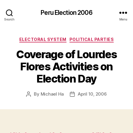
Peru Election 2006
Search
Menu
Categories
ELECTORAL SYSTEM
POLITICAL PARTIES
Coverage of Lourdes
Flores Activities on
Election Day
By
Michael Ha
April 10, 2006
Post
Post
author
date