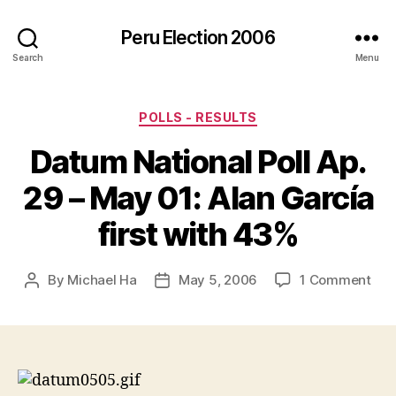
Peru Election 2006
Search
Menu
Categories
POLLS - RESULTS
Datum National Poll Ap.
29 – May 01: Alan García
first with 43%
on
By
Michael Ha
May 5, 2006
1 Comment
Post
Post
Dat
author
date
Nat
Poll
Ap.
29
–