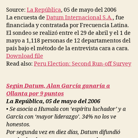
Ma
Source:
La República
, 05 de mayo del 2006
01:
La encuesta de
Datum Internacional S.A.
, fue
Ala
financiada y contratada por Frecuencia Latina.
Gar
El sondeo se realizó entre el 29 de abril y el 1 de
first
mayo a 1,118 personas de 12 departamentos del
wit
43
país bajo el método de la entrevista cara a cara.
Download file
Read also:
Peru Election: Second Run-off Survey
Según Datum, Alan García ganaría a
Ollanta por 9 puntos
La República, 05 de mayo del 2006
• Se asocia a Humala con ‘espíritu luchador’ y a
García con ‘mayor liderazgo’. 34% no los ve
honestos.
Por segunda vez en diez días, Datum difundió