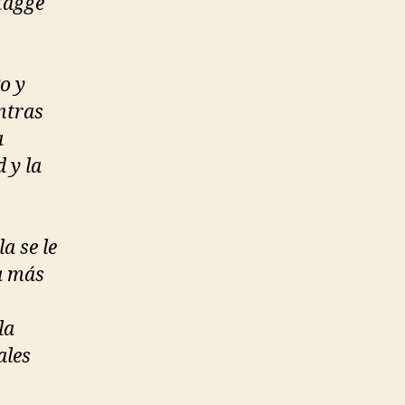
tagge
o y
ntras
a
d y la
a se le
na más
la
ales