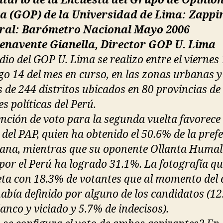
tario de la Encuesta del Grupo de Opinió
ca (GOP) de la Universidad de Lima: Zappi
oral: Barómetro Nacional Mayo 2006
Benavente Gianella, Director GOP U. Lima
dio del GOP U. Lima se realizo entre el viernes 
o 14 del mes en curso, en las zonas urbanas y
s de 244 distritos ubicados en 80 provincias de 
s políticas del Perú.
ención de voto para la segunda vuelta favorece
 del PAP, quien ha obtenido el 50.6% de la pref
ana, mientras que su oponente Ollanta Humal
por el Perú ha logrado 31.1%. La fotografía q
ta con 18.3% de votantes que al momento del 
había definido por alguno de los candidatos (1
anco y viciado y 5.7% de indecisos).