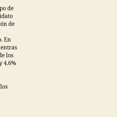
mantiene
upo de
ventaja
idato
sobre
ión de
Humala
o. En
ientras
e los
 y 4.6%
los