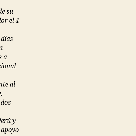
de su
or el 4
 días
a
s a
cional
nte al
,
 dos
Perú y
e apoyo