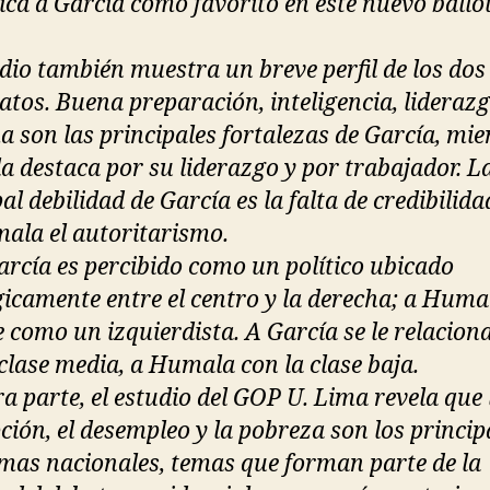
ica a García como favorito en este nuevo ballo
.
udio también muestra un breve perfil de los dos
atos. Buena preparación, inteligencia, liderazg
a son las principales fortalezas de García, mie
 destaca por su liderazgo y por trabajador. L
al debilidad de García es la falta de credibilida
ala el autoritarismo.
arcía es percibido como un político ubicado
gicamente entre el centro y la derecha; a Humal
e como un izquierdista. A García se le relacio
 clase media, a Humala con la clase baja.
ra parte, el estudio del GOP U. Lima revela que 
ción, el desempleo y la pobreza son los princip
mas nacionales, temas que forman parte de la