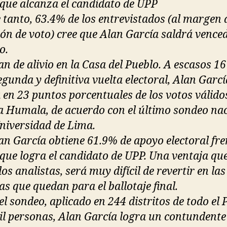
que alcanza el candidato de UPP
e tanto, 63.4% de los entrevistados (al margen 
ión de voto) cree que Alan García saldrá venced
o.
an de alivio en la Casa del Pueblo. A escasos 16
egunda y definitiva vuelta electoral, Alan Garcí
 en 23 puntos porcentuales de los votos válido
a Humala, de acuerdo con el último sondeo na
Universidad de Lima.
lan García obtiene 61.9% de apoyo electoral fre
que logra el candidato de UPP. Una ventaja que
os analistas, será muy difícil de revertir en las
s que quedan para el ballotaje final.
el sondeo, aplicado en 244 distritos de todo el 
il personas, Alan García logra un contundent