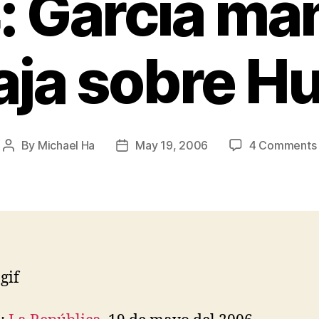
: García ma
aja sobre H
By
Michael Ha
May 19, 2006
4 Comments
Post
Post
author
date