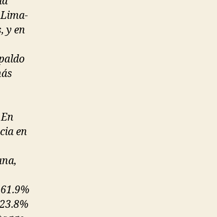
la
 Lima-
, y en
spaldo
más
 En
cia en
ana,
e 61.9%
 23.8%