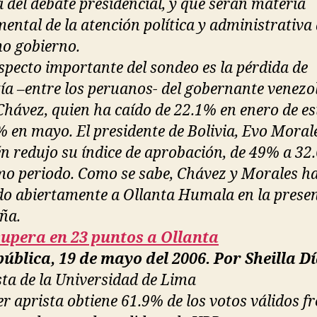
 del debate presidencial, y que serán materia
ental de la atención política y administrativa 
o gobierno.
specto importante del sondeo es la pérdida de
ía –entre los peruanos- del gobernante venezo
hávez, quien ha caído de 22.1% en enero de es
% en mayo. El presidente de Bolivia, Evo Moral
n redujo su índice de aprobación, de 49% a 32
mo periodo. Como se sabe, Chávez y Morales h
o abiertamente a Ollanta Humala en la prese
ña.
supera en 23 puntos a Ollanta
ública, 19 de mayo del 2006. Por Sheilla D
ta de la Universidad de Lima
der aprista obtiene 61.9% de los votos válidos fr