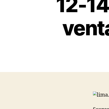
12-14
vent