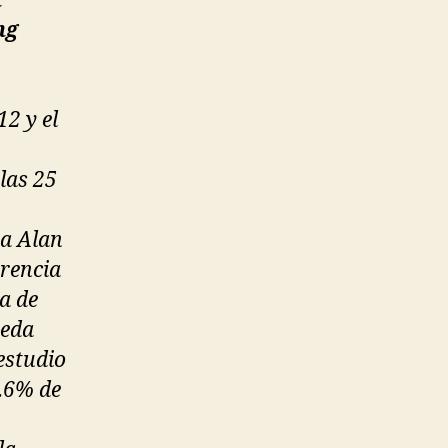
n
ng
12 y el
las 25
 a Alan
erencia
a de
ueda
estudio
2.6% de