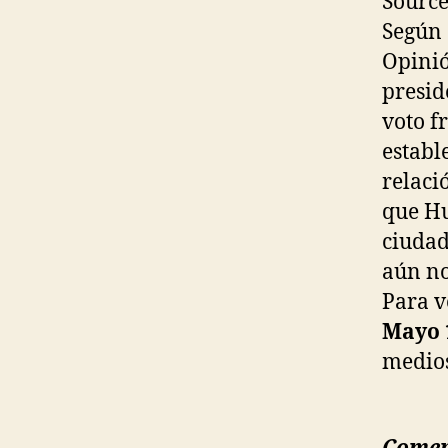
Sourc
Según 
Opinió
presid
voto f
establ
relaci
que Hu
ciudad
aún no
Para v
Mayo 
medios