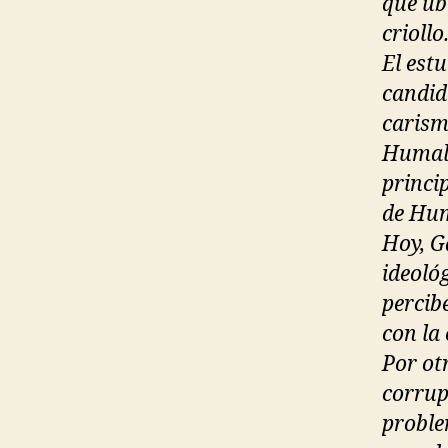
que ub
criollo
El est
candid
carism
Humala
princip
de Hum
Hoy, G
ideoló
percib
con la
Por ot
corrup
proble