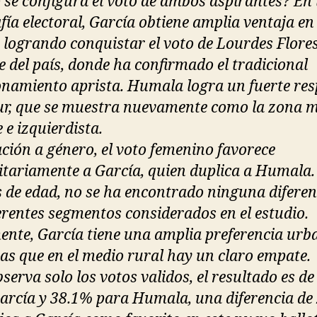
se configura el voto de ambos aspirantes? En 
fía electoral, García obtiene amplia ventaja en
, logrando conquistar el voto de Lourdes Flores
te del país, donde ha confirmado el tradicional
onamiento aprista. Humala logra un fuerte re
sur, que se muestra nuevamente como la zona 
 e izquierdista.
ación a género, el voto femenino favorece
tariamente a García, quien duplica a Humala.
 de edad, no se ha encontrado ninguna diferen
ferentes segmentos considerados en el estudio.
ente, García tiene una amplia preferencia urb
as que en el medio rural hay un claro empate.
bserva solo los votos validos, el resultado es d
arcía y 38.1% para Humala, una diferencia de