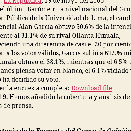
e:
La República
, 19 de mayo del 2006
el último Barómetro a nivel nacional del Gr
n Pública de la Universidad de Lima, el cand
encial Alan García obtuvo 50.6% de la intenc
rente al 31.1% de su rival Ollanta Humala,
eciendo una diferencia de casi el 20 por cient
ón a los votos válidos, García subió a 61.9% m
mala obtuvo el 38.1%, mientras que el 6.5% d
anos piensa votar en blanco, el 6.1% viciado
 ha decidido su voto.
er la encuesta completa:
Download file
19:
Hemos añadido la cobertura y analisis de 
 de prensa.