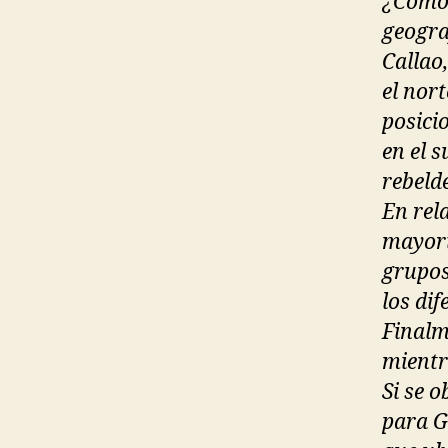
¿Como 
geogra
Callao
el nor
posici
en el 
rebelde
En rel
mayori
grupos
los di
Finalm
mientr
Si se o
para G