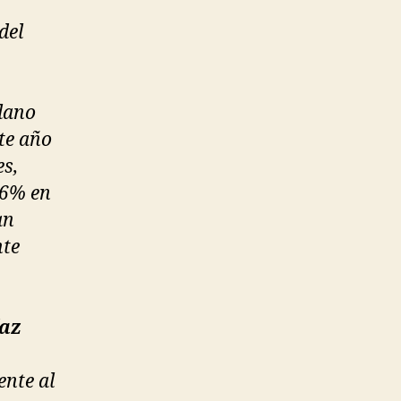
del
lano
te año
es,
.6% en
an
nte
íaz
ente al