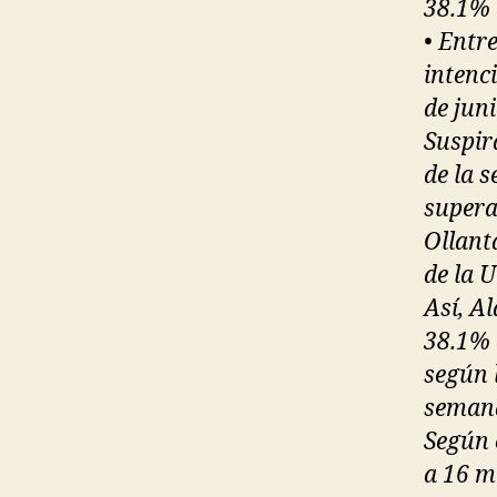
38.1% 
• Entr
intenc
de juni
Suspir
de la s
supera
Ollant
de la 
Así, A
38.1% 
según l
semana
Según 
a 16 m