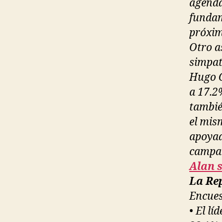
agenda
fundam
próxim
Otro a
simpat
Hugo C
a 17.2
tambié
el mis
apoyad
campa
Alan 
La Rep
Encues
• El lí