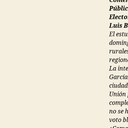
Comen
Públi
Elect
Luis 
El estu
doming
rurale
regione
La int
García
ciudad
Unión 
comple
no se 
voto bl