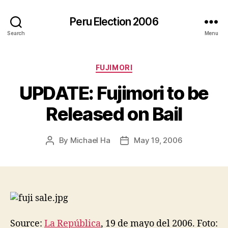
Peru Election 2006
Search
Menu
Categories
FUJIMORI
UPDATE: Fujimori to be
Released on Bail
By
Michael Ha
May 19, 2006
Post
Post
author
date
Source:
La República
, 19 de mayo del 2006. Foto: