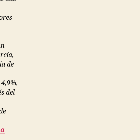
lores
an
rcía,
ia de
14,9%,
s del
de
da