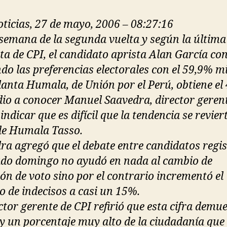
ticias, 27 de mayo, 2006 – 08:27:16
semana de la segunda vuelta y según la última
ta de CPI, el candidato aprista Alan García co
ndo las preferencias electorales con el 59,9% m
lanta Humala, de Unión por el Perú, obtiene el
 dio a conocer Manuel Saavedra, director geren
 indicar que es difícil que la tendencia se revier
de Humala Tasso.
ra agregó que el debate entre candidatos regi
ado domingo no ayudó en nada al cambio de
ión de voto sino por el contrario incrementó el
 de indecisos a casi un 15%.
ctor gerente de CPI refirió que esta cifra demu
y un porcentaje muy alto de la ciudadanía que