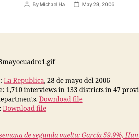
By
Michael Ha
May 28, 2006
Post
Post
author
date
e:
La Republica
, 28 de mayo del 2006
: 1,710 interviews in 133 districts in 47 prov
departments.
Download file
:
Download file
semana de segunda vuelta: García 59.9%, Hu