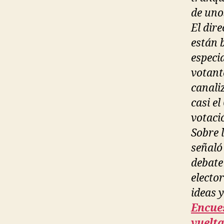
de uno
El dir
están 
especi
votant
canali
casi e
votaci
Sobre 
señaló
debate
electo
ideas 
Encue
vuelt