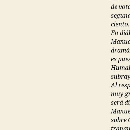
de vot
segund
ciento.
En diá
Manuel
dramát
es pue
Humala
subray
Al res
muy gr
será d
Manuel
sobre 
tranqu