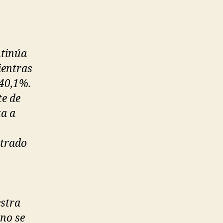
ntinúa
ientras
 40,1%.
te de
ta a
strado
estra
 no se