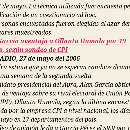
5 de mayo. La técnica utilizada fue: encuesta p
licación de un cuestionario ad hoc.
rsonas encuestadas fueron elegidas al azar de
gares muestreados.
García aventaja a Ollanta Humala por 19
s, según sondeo de CPI
ADIO, 27 de mayo del 2006
ra estima que ya no se esperan cambios dram
 una semana de la segunda vuelta
didato presidencial del Apra, Alan García obtie
 de ventaja sobre su rival electoral de Unión Po
UPP), Ollanta Humala, según la última encuest
da por la empresa CPI a nivel nacional, los día
mayo en 17 departamentos del país.
eo de opinión le da a García Pérez el 59,9 por 