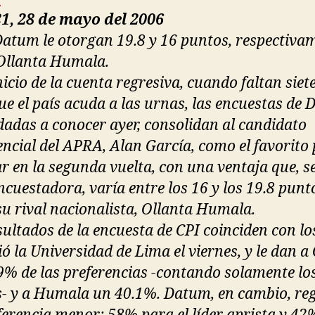
1, 28 de mayo del 2006
Datum le otorgan 19.8 y 16 puntos, respectiva
Ollanta Humala.
nicio de la cuenta regresiva, cuando faltan siet
ue el país acuda a las urnas, las encuestas de
 dadas a conocer ayer, consolidan al candidato
encial del APRA, Alan García, como el favorito
ar en la segunda vuelta, con una ventaja que, 
ncuestadora, varía entre los 16 y los 19.8 punt
su rival nacionalista, Ollanta Humala.
sultados de la encuesta de CPI coinciden con lo
ó la Universidad de Lima el viernes, y le dan a
9% de las preferencias -contando solamente lo
s- y a Humala un 40.1%. Datum, en cambio, reg