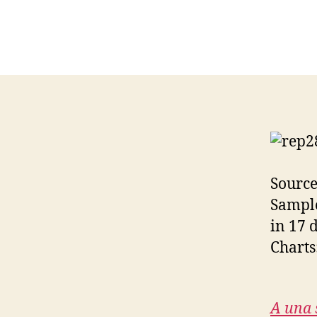
Sourc
Sample
in 17 
Charts
A una 