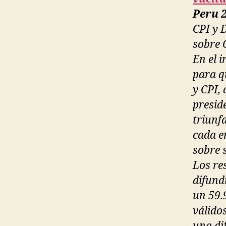
Peru 2
CPI y 
sobre 
En el i
para q
y CPI,
presid
triunf
cada e
sobre 
Los re
difundi
un 59.
válido