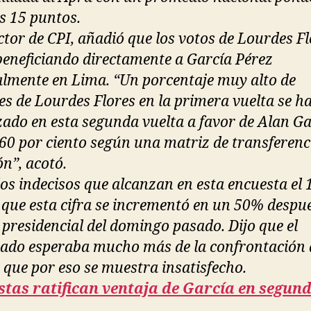
s 15 puntos.
ector de CPI, añadió que los votos de Lourdes F
beneficiando directamente a García Pérez
almente en Lima. “Un porcentaje muy alto de
es de Lourdes Flores en la primera vuelta se h
zado en esta segunda vuelta a favor de Alan Ga
l 60 por ciento según una matriz de transferenc
ón”, acotó.
los indecisos que alcanzan en esta encuesta el 
 que esta cifra se incrementó en un 50% despué
 presidencial del domingo pasado. Dijo que el
rado esperaba mucho más de la confrontación 
y que por eso se muestra insatisfecho.
stas ratifican ventaja de García en segun
a