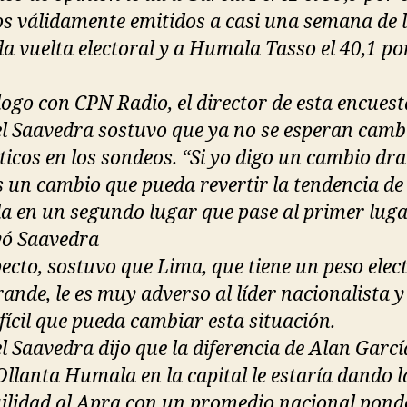
os válidamente emitidos a casi una semana de 
a vuelta electoral y a Humala Tasso el 40,1 po
logo con CPN Radio, el director de esta encues
 Saavedra sostuvo que ya no se esperan camb
icos en los sondeos. “Si yo digo un cambio dr
s un cambio que pueda revertir la tendencia de
 en un segundo lugar que pase al primer luga
ó Saavedra
pecto, sostuvo que Lima, que tiene un peso elec
ande, le es muy adverso al líder nacionalista y
ifícil que pueda cambiar esta situación.
 Saavedra dijo que la diferencia de Alan Garcí
Ollanta Humala en la capital le estaría dando l
ilidad al Apra con un promedio nacional pon