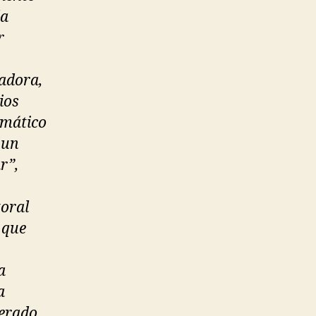
la
r
tadora,
ios
amático
 un
r”,
toral
 que
a
a
derado