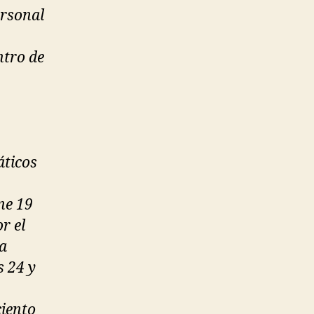
ersonal
ntro de
áticos
ne 19
r el
a
s 24 y
ciento