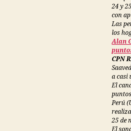
24 y 2
con ap
Las pe
los ho
Alan 
punto
CPN R
Saaved
a casi
El can
puntos
Perú (
realiza
25 de 
El sond