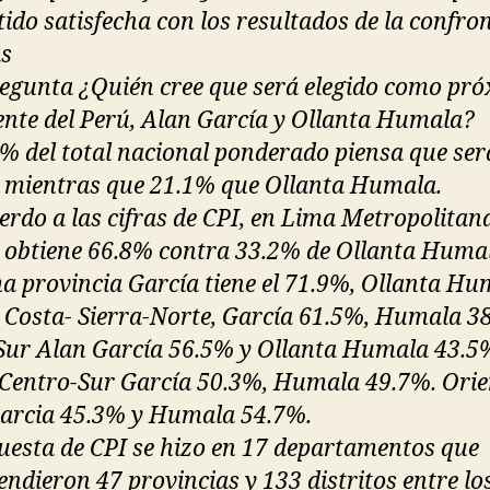
tido satisfecha con los resultados de la confro
as
regunta ¿Quién cree que será elegido como pr
ente del Perú, Alan García y Ollanta Humala?
8% del total nacional ponderado piensa que ser
 mientras que 21.1% que Ollanta Humala.
erdo a las cifras de CPI, en Lima Metropolitan
 obtiene 66.8% contra 33.2% de Ollanta Huma
a provincia García tiene el 71.9%, Ollanta Hu
 Costa- Sierra-Norte, García 61.5%, Humala 3
Sur Alan García 56.5% y Ollanta Humala 43.5
 Centro-Sur García 50.3%, Humala 49.7%. Orie
arcia 45.3% y Humala 54.7%.
uesta de CPI se hizo en 17 departamentos que
ndieron 47 provincias y 133 distritos entre lo