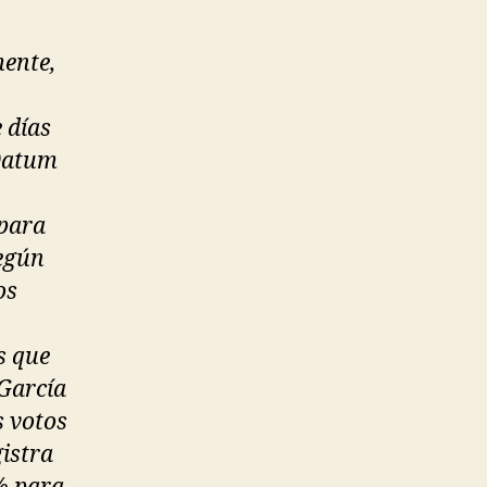
mente,
e días
 Datum
 para
según
os
s que
 García
s votos
istra