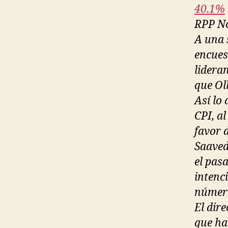
40.1%
RPP No
A una 
encues
lidera
que Ol
Así lo
CPI, al
favor 
Saaved
el pas
intenc
número
El dire
que ha