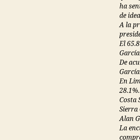
ha sen
de ide
A la p
presid
El 65.
García
De acu
García
En Lim
28.1%.
Costa 
Sierra
Alan G
La enc
compre