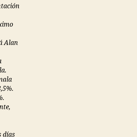
ntación
óximo
á Alan
a
la.
mala
8,5%.
%.
nte,
s días