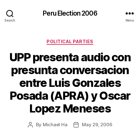
Peru Election 2006
Search
Menu
Categories
POLITICAL PARTIES
UPP presenta audio con
presunta conversacion
entre Luis Gonzales
Posada (APRA) y Oscar
Lopez Meneses
By
Michael Ha
May 29, 2006
Post
Post
author
date