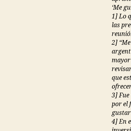
‘Me gu
1] Lo 
las pr
reunió
2] “Me
argenti
mayor 
revisa
que es
ofrece
3] Fue
por el
gustarí
4] En 
invers