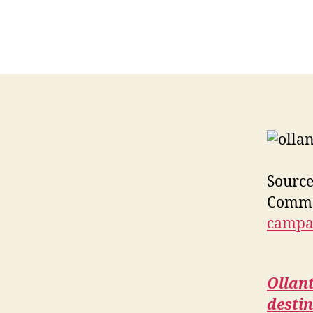
Sourc
Commen
campai
Ollant
destin