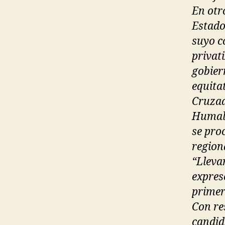
En otr
Estado
suyo c
privat
gobiern
equitat
Cruzad
Humala
se pro
regiona
“Lleva
expresó
primer
Con re
candid