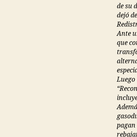
de su 
dejó d
Redist
Ante u
que co
transf
altern
especi
Luego 
“Recon
incluy
Además
gasodu
pagan 
rebajar