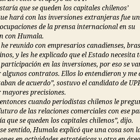
staría que se queden los capitales chilenos’
que hará con las inversiones extranjeras fue u
eocupaciones de la prensa internacional en su
n con Humala.
 he reunido con empresarios canadienses, bras
nos, y les he explicado que el Estado necesita 
participación en las inversiones, por eso se va
r algunos contratos. Ellos lo entendieron y me 
taban de acuerdo”, sostuvo el candidato de UPP
r mayores precisiones.
 entonces cuando periodistas chilenos le preg
 futuro de las relaciones comerciales con ese pa
a que se queden los capitales chilenos”, dijo.
ese sentido, Humala explicó que una cosa son l
iones en actividades estratégicas y otra en áre