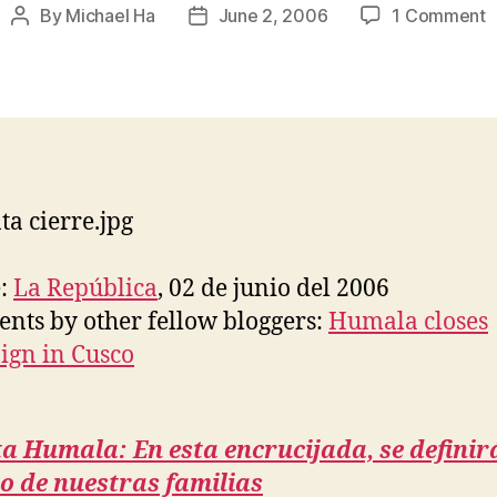
o
By
Michael Ha
June 2, 2006
1 Comment
Post
Post
C
author
date
d
C
d
O
H
e
C
e:
La República
, 02 de junio del 2006
ts by other fellow bloggers:
Humala closes
gn in Cusco
a Humala: En esta encrucijada, se definirá
o de nuestras familias