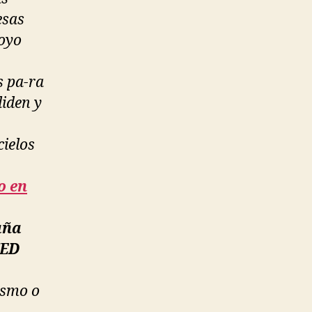
esas
poyo
s pa-ra
iden y
cielos
o en
aña
TED
ismo o