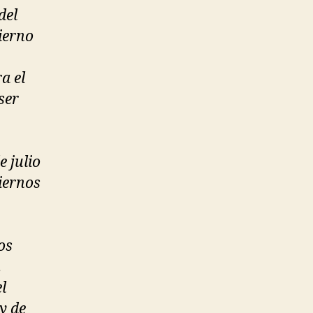
del
ierno
a el
ser
 julio
iernos
os
.
l
y de