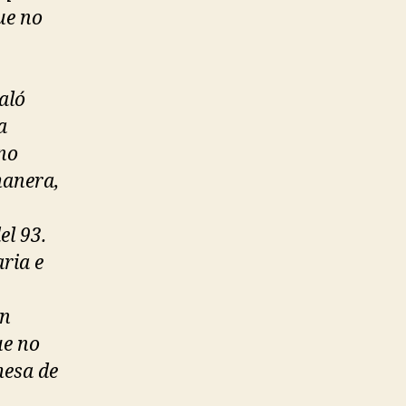
ue no
aló
a
no
manera,
el 93.
ria e
un
ue no
mesa de