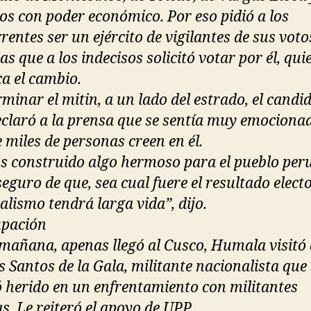
os con poder económico. Por eso pidió a los
entes ser un ejército de vigilantes de sus voto
s que a los indecisos solicitó votar por él, quie
ca el cambio.
rminar el mitin, a un lado del estrado, el candi
claró a la prensa que se sentía muy emociona
 miles de personas creen en él.
 construido algo hermoso para el pueblo per
eguro de que, sea cual fuere el resultado electo
alismo tendrá larga vida”, dijo.
upación
 mañana, apenas llegó al Cusco, Humala visitó
 Santos de la Gala, militante nacionalista que
ó herido en un enfrentamiento con militantes
s. Le reiteró el apoyo de UPP.