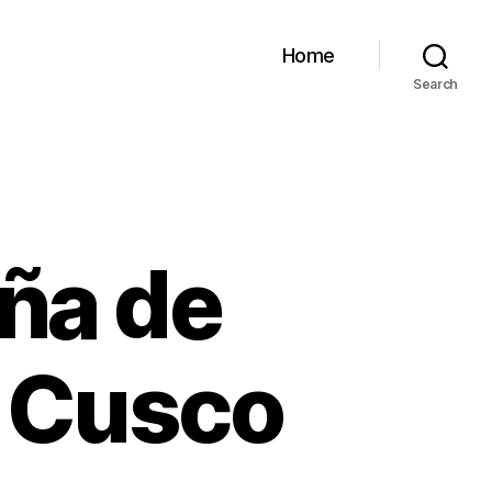
Home
Search
ña de
n Cusco