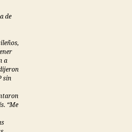
na de
ileños,
tener
n a
dijeron
 sin
untaron
ís. “Me
as
as