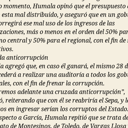
o momento, Humala opinó que el presupuesto 
 esta mal distribuido, y aseguró que en un gob
orregirá ese mal uso de los ingresos de las
izaciones, más o menos en el orden del 50% par
o central y 50% para el regional, con el fin de 
ivos.
a anticorrupción
 agregó que, en caso él ganará, el mismo 28 de
cederá a realizar una auditoría a todos los gob
les, con el fin de frenar la corrupción.
remos adelante una cruzada anticorrupción”,
, reiterando que con él se reabriría el Sepa, y l
os en ingresar serían los corruptos del Estado
specto a García, Humala repitió que se trata de
ato de Montesinos, de Toledo, de Vargas Llosa 