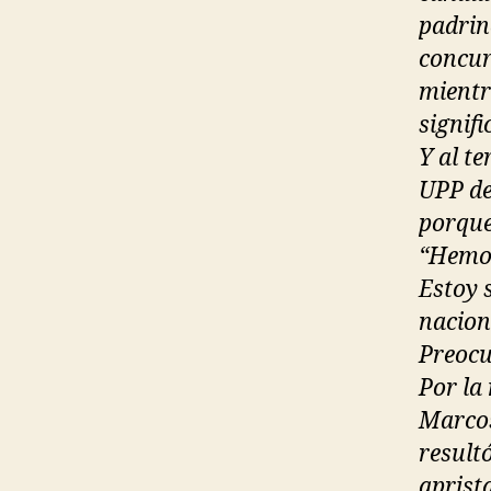
padrin
concurr
mientra
signifi
Y al te
UPP de
porque
“Hemos
Estoy s
nacion
Preoc
Por la
Marcos
result
aprista