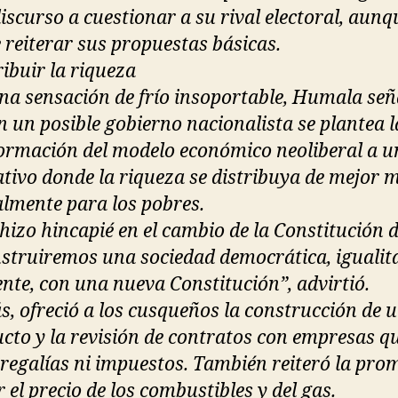
discurso a cuestionar a su rival electoral, aunq
e reiterar sus propuestas básicas.
ribuir la riqueza
na sensación de frío insoportable, Humala señ
n un posible gobierno nacionalista se plantea l
ormación del modelo económico neoliberal a u
ativo donde la riqueza se distribuya de mejor 
almente para los pobres.
hizo hincapié en el cambio de la Constitución d
struiremos una sociedad democrática, igualita
ente, con una nueva Constitución”, advirtió.
, ofreció a los cusqueños la construcción de 
cto y la revisión de contratos con empresas q
regalías ni impuestos. También reiteró la pro
 el precio de los combustibles y del gas.