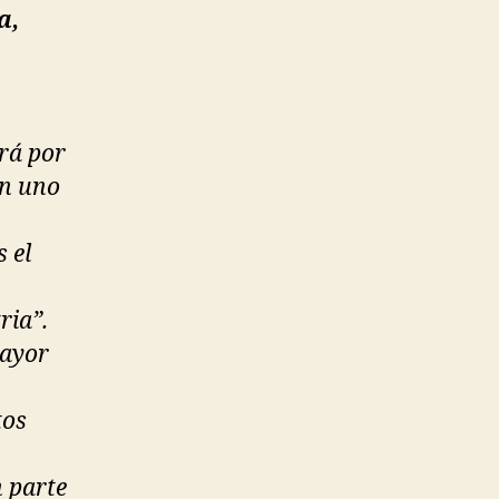
a,
ará por
en uno
 el
ria”.
Mayor
tos
n parte