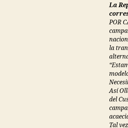
La Rep
corre
POR C
campañ
naciona
la tra
altern
“Estam
modelo
Necesi
Así Ol
del Cus
campañ
acaeci
Tal ve