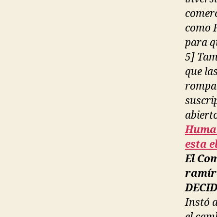
comerc
como F
para q
5] Tam
que la
rompan
suscri
abiert
Humal
esta e
El Com
ramír
DECI
Instó 