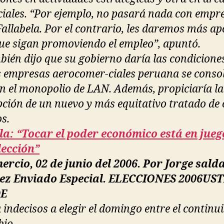
iales. “Por ejemplo, no pasará nada con empr
allabela. Por el contrario, les daremos más a
ue sigan promoviendo el empleo”, apuntó.
bién dijo que su gobierno daría las condicione
s empresas aerocomer-ciales peruana se consol
 el monopolio de LAN. Además, propiciaría la
pción de un nuevo y más equitativo tratado de 
os.
a: “Tocar el poder económico está en jueg
lección”
ercio, 02 de junio del 2006. Por Jorge sald
ez Enviado Especial. ELECCIONES 2006US
DE
a indecisos a elegir el domingo entre el continu