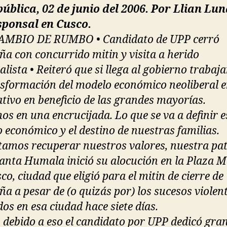
ública, 02 de junio del 2006. Por Llian Lun
sponsal en Cusco.
AMBIO DE RUMBO • Candidato de UPP cerró
a con concurrido mitin y visita a herido
lista • Reiteró que si llega al gobierno trabaj
nsformación del modelo económico neoliberal 
ativo en beneficio de las grandes mayorías.
os en una encrucijada. Lo que se va a definir es
 económico y el destino de nuestras familias.
tamos recuperar nuestros valores, nuestra pat
lanta Humala inició su alocución en la Plaza 
co, ciudad que eligió para el mitin de cierre de
a a pesar de (o quizás por) los sucesos violen
dos en esa ciudad hace siete días.
z debido a eso el candidato por UPP dedicó gra