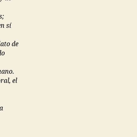
s;
n sí
dato de
do
uano.
ral, el
 a