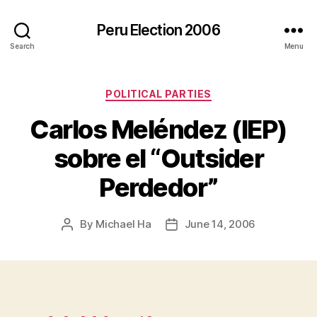
Peru Election 2006
Search
Menu
Categories
POLITICAL PARTIES
Carlos Meléndez (IEP)
sobre el “Outsider
Perdedor”
By
Michael Ha
June 14, 2006
Post
Post
author
date