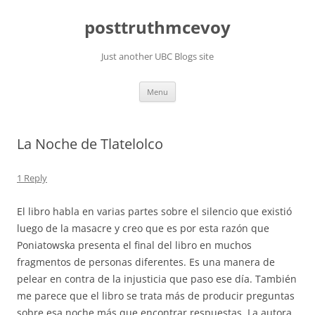
Skip
to
posttruthmcevoy
content
Just another UBC Blogs site
Menu
La Noche de Tlatelolco
1 Reply
El libro habla en varias partes sobre el silencio que existió
luego de la masacre y creo que es por esta razón que
Poniatowska presenta el final del libro en muchos
fragmentos de personas diferentes. Es una manera de
pelear en contra de la injusticia que paso ese día. También
me parece que el libro se trata más de producir preguntas
sobre esa noche más que encontrar respuestas. La autora