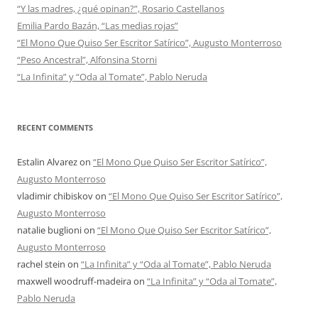
“Y las madres, ¿qué opinan?”, Rosario Castellanos
Emilia Pardo Bazán, “Las medias rojas”
“El Mono Que Quiso Ser Escritor Satírico”, Augusto Monterroso
“Peso Ancestral”, Alfonsina Storni
“La Infinita” y “Oda al Tomate”, Pablo Neruda
RECENT COMMENTS
Estalin Alvarez
on
“El Mono Que Quiso Ser Escritor Satírico”,
Augusto Monterroso
vladimir chibiskov
on
“El Mono Que Quiso Ser Escritor Satírico”,
Augusto Monterroso
natalie buglioni
on
“El Mono Que Quiso Ser Escritor Satírico”,
Augusto Monterroso
rachel stein
on
“La Infinita” y “Oda al Tomate”, Pablo Neruda
maxwell woodruff-madeira
on
“La Infinita” y “Oda al Tomate”,
Pablo Neruda