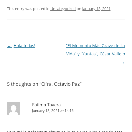
This entry was posted in
Uncategorized
on
January 13, 2021
.
Post
←
¡Hola todxs!
“El Momento Más Grave de La
navigation
Vida” y “Yuntas”, César Vallejo
→
5 thoughts on “
Cifra, Octavio Paz
”
Fatima Tavera
January 13, 2021 at 14:16