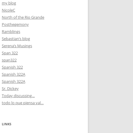
my blog
NicoleC
North of the Rio Grande
Posthegemony
Ramblings
Sebastian’s blog
Serena’s Musings
Span 322
span322
Spanish 322
Spanish 322A
Spanish 322A
Sr. Dickey
Today discussing…
todo lo que piensa val…
LINKS