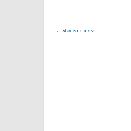
Post
←
What is Culture?
navigation