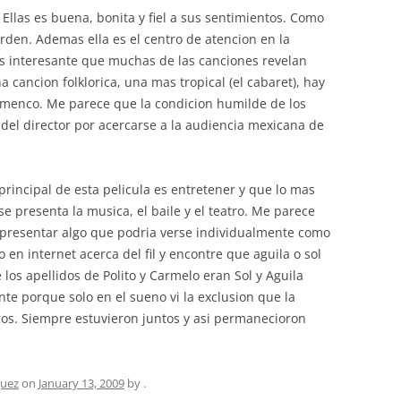
Ellas es buena, bonita y fiel a sus sentimientos. Como
orden. Ademas ella es el centro de atencion en la
 Es interesante que muchas de las canciones revelan
 cancion folklorica, una mas tropical (el cabaret), hay
lamenco. Me parece que la condicion humilde de los
 del director por acercarse a la audiencia mexicana de
principal de esta pelicula es entretener y que lo mas
 presenta la musica, el baile y el teatro. Me parece
representar algo que podria verse individualmente como
o en internet acerca del fil y encontre que aguila o sol
e los apellidos de Polito y Carmelo eran Sol y Aguila
te porque solo en el sueno vi la exclusion que la
igos. Siempre estuvieron juntos y asi permanecioron
guez
on
January 13, 2009
by
.