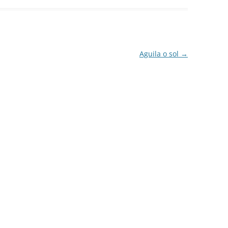
Aguila o sol
→