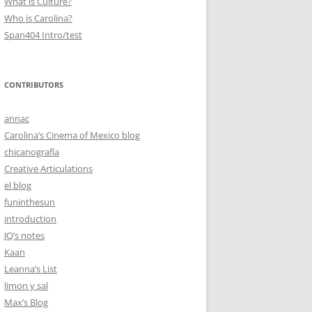
What is Culture?
Who is Carolina?
Span404 Intro/test
CONTRIBUTORS
annac
Carolina’s Cinema of Mexico blog
chicanografía
Creative Articulations
el blog
funinthesun
introduction
JQ’s notes
Kaan
Leanna’s List
limon y sal
Max’s Blog