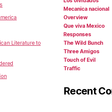
Los olvidados
es
Mecanica nacional
America
Overview
Que viva Mexico
Responses
an Literature to
The Wild Bunch
Three Amigos
Touch of Evil
dered
Traffic
ion
Recent C