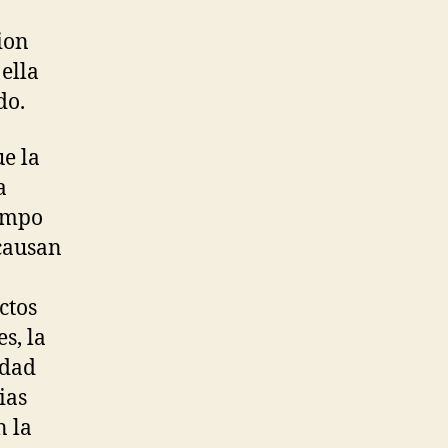
ion
ella
do.
e la
a
iempo
 causan
ctos
s, la
idad
ias
n la