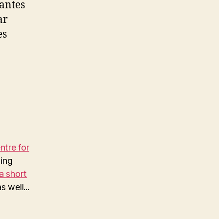
tantes
ar
es
tre for
ing
a short
 well...