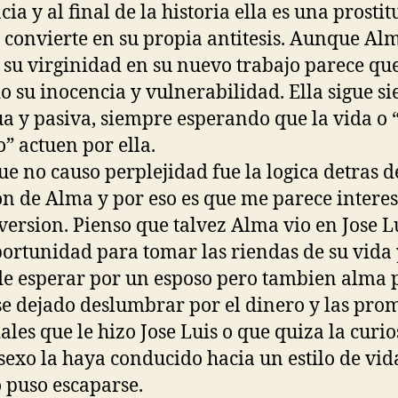
ia y al final de la historia ella es una prostitu
a convierte en su propia antitesis. Aunque Al
 su virginidad en su nuevo trabajo parece qu
o su inocencia y vulnerabilidad. Ella sigue s
a y pasiva, siempre esperando que la vida o “
o” actuen por ella.
ue no causo perplejidad fue la logica detras d
on de Alma y por eso es que me parece intere
version. Pienso que talvez Alma vio en Jose L
ortunidad para tomar las riendas de su vida 
de esperar por un esposo pero tambien alma
e dejado deslumbrar por el dinero y las pro
ales que le hizo Jose Luis o que quiza la curi
 sexo la haya conducido hacia un estilo de vid
 puso escaparse.