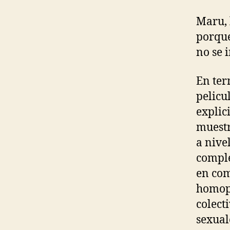
Maru, 
porque
no se 
En ter
pelicu
explic
muestr
a nive
comple
en com
homoph
colect
sexual