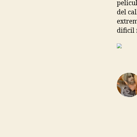
pelicu
del ca
extrem
dificil