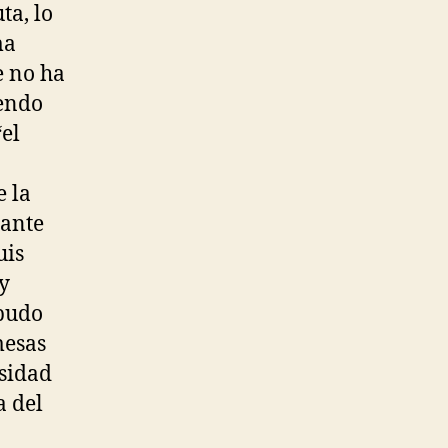
ta, lo
ma
e no ha
iendo
el
e la
sante
uis
y
 pudo
mesas
osidad
a del