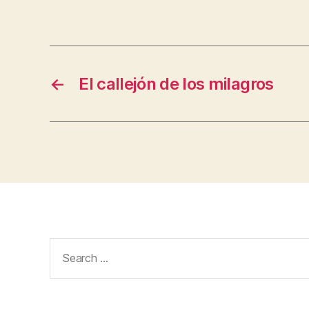
←
El callejón de los milagros
Search
for: