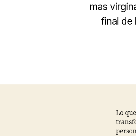
mas virgina
final de 
Lo que
transf
person