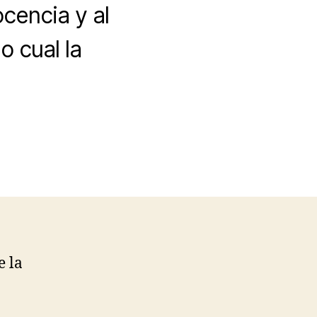
ocencia y al
lo cual la
e la