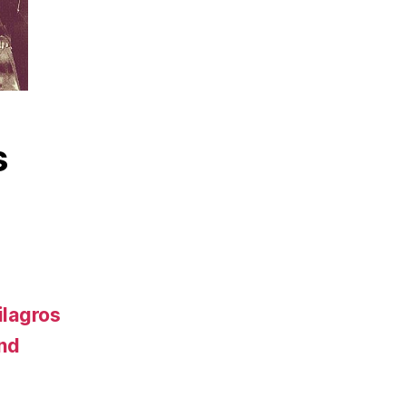
s
ilagros
and