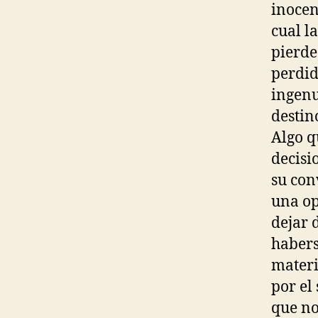
inocenc
cual l
pierde
perdid
ingenu
destin
Algo q
decisi
su con
una op
dejar 
habers
materi
por el
que no