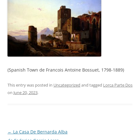
(Spanish Town de Francois Antoine Bossuet, 1798-1889)
This entry was posted in
Uncategorized
and tagged
Lorca Parte Dos
on
June 20, 2023
.
Post
←
La Casa De Bernarda Alba