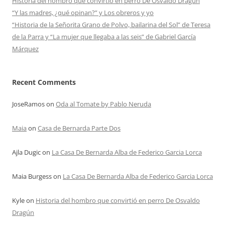
Historia del hombro que convirtió en perro De Osvaldo Dragún
“Y las madres, ¿qué opinan?” y Los obreros y yo
“Historia de la Señorita Grano de Polvo, bailarina del Sol” de Teresa
de la Parra y “La mujer que llegaba a las seis” de Gabriel García
Márquez
Recent Comments
JoseRamos
on
Oda al Tomate by Pablo Neruda
Maia
on
Casa de Bernarda Parte Dos
Ajla Dugic
on
La Casa De Bernarda Alba de Federico Garcia Lorca
Maia Burgess
on
La Casa De Bernarda Alba de Federico Garcia Lorca
Kyle
on
Historia del hombro que convirtió en perro De Osvaldo
Dragún