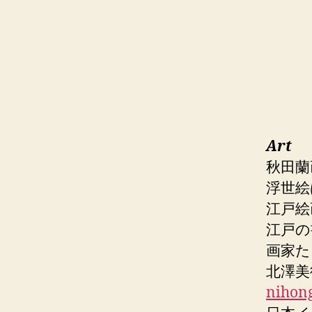
Art
秋田蘭
浮世
江戸絵
江戸
画家た
北澤美
nihon