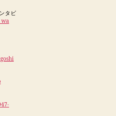
インタビ
u wa
goshi
o
947-