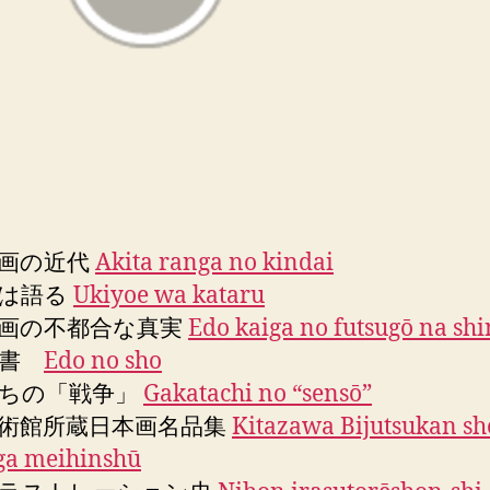
画の近代
Akita ranga no kindai
絵は語る
Ukiyoe wa kataru
画の不都合な真実
Edo kaiga no futsugō na shi
の書
Edo no sho
ちの「戦争」
Gakatachi no “sensō”
術館所蔵日本画名品集
Kitazawa Bijutsukan sh
ga meihinshū