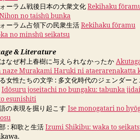
ォーラム戦後日本の大衆文化
Rekihaku fōram
Nihon no taishū bunka
ォーラム占領下の民衆生活
Rekihaku fōramu
ka no minshū seikatsu
age & Literature
はなぜ村上春樹に与えられなかったか
Akutag
 naze Murakami Haruki ni ataerarenakatta 
る女性たちの文学 : 多文化時代のジェンダー
ィ
Idōsuru joseitachi no bungaku: tabunka jida
to esunishiti
語の表現を掘り起こす
Ise monogatari no hyō
kosu
部 : 和歌と生活
Izumi Shikibu: waka to seikat
ikawa.