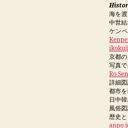
Histo
海を
中世結
ケンペ
Kenper
ikokuj
京都の
写真で
Ro Sen
詳細図
都市
日中韓
風俗
歴史と
anpo 