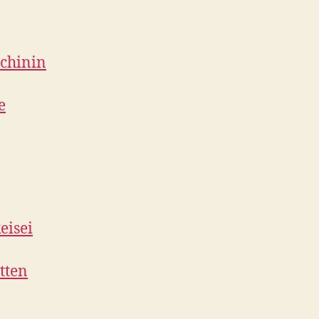
chinin
e
eisei
tten