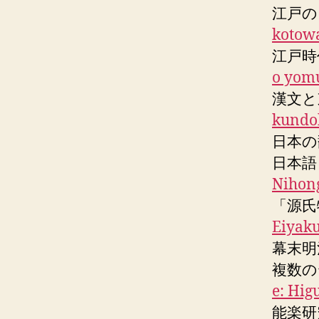
江戸の
kotowa
江戸時
o yom
漢文と
kundo
日本の
日本語
Nihon
「源氏
Eiyaku
幕末明
複数の
e: Hig
能楽研