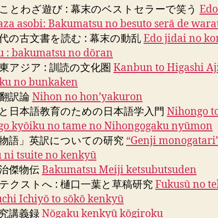
ことわざ遊び : 幕末のベストセラーで笑う
Edo
za asobi: Bakumatsu no besuto serā de wara
代の古文書を読む : 幕末の動乱
Edo jidai no k
u : bakumatsu no dōran
東アジア : 訓読の文化圏
Kanbun to Higashi Aj
ku no bunkaken
翻訳論
Nihon no honʼyakuron
と日本語教育のための日本語学入門
Nihongo t
go kyōiku no tame no Nihongogaku nyūmon
物語」英訳についての研究
“Genji monogatari
 ni tsuite no kenkyū
治傑物伝
Bakumatsu Meiji ketsubutsuden
テクストへ : 樋口一葉と草稿研究
Fukusū no te
uchi Ichiyō to sōkō kenkyū
究講義録
Nōgaku kenkyū kōgiroku