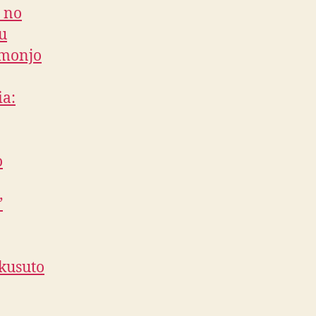
 no
u
omonjo
ia:
o
”
kusuto