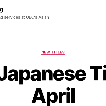
og
nd services at UBC's Asian
Categories
NEW TITLES
Japanese Tit
April