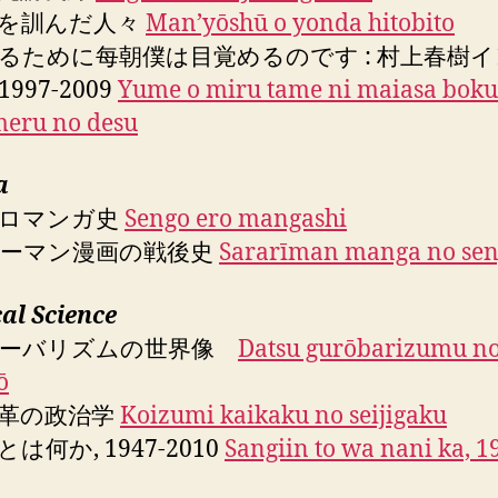
を訓んだ人々
Manʼyōshū o yonda hitobito
るために每朝僕は目覚めるのです : 村上春樹
997-2009
Yume o miru tame ni maiasa bok
eru no desu
a
エロマンガ史
Sengo ero mangashi
ーマン漫画の戦後史
Sararīman manga no sen
cal Science
ローバリズムの世界像
Datsu gurōbarizumu n
ō
革の政治学
Koizumi kaikaku no seijigaku
は何か, 1947-2010
Sangiin to wa nani ka, 1