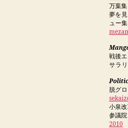
万葉集
夢を見
ュー集1
mezam
Mang
戦後
サラリ
Politi
脱グ
sekaiz
小泉改
参議院と
2010