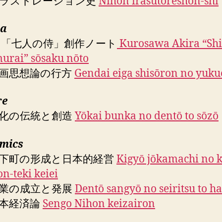
イラストレーション史
Nihon irasutorēshon-shi
ma
 「七人の侍」創作ノート
Kurosawa Akira “Shi
urai” sōsaku nōto
画思想論の行方
Gendai eiga shisōron no yuku
re
化の伝統と創造
Yōkai bunka no dentō to sōzō
mics
下町の形成と日本的経営
Kigyō jōkamachi no k
on-teki keiei
業の成立と発展
Dentō sangyō no seiritsu to ha
本経済論
Sengo Nihon keizairon