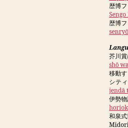
歴博フ
Sengo 
歴博フ
senryō
Langu
芥川賞
shō wa
移動す
シテ
jendā 
伊勢物
horio
和泉式
Midor