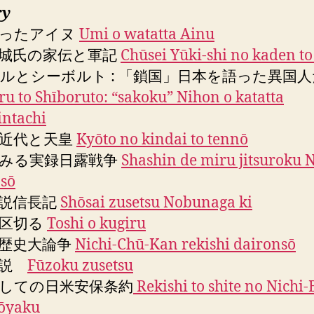
ry
渡ったアイヌ
Umi o watatta Ainu
城氏の家伝と軍記
Chūsei Yūki-shi no kaden to
ルとシーボルト : 「鎖国」日本を語った異国
u to Shīboruto: “sakoku” Nihon o katatta
intachi
近代と天皇
Kyōto no kindai to tennō
みる実録日露戦争
Shashin de miru jitsuroku N
sō
説信長記
Shōsai zusetsu Nobunaga ki
を区切る
Toshi o kugiru
歴史大論争
Nichi-Chū-Kan rekishi daironsō
図説
Fūzoku zusetsu
しての日米安保条約
Rekishi to shite no Nichi-
jōyaku