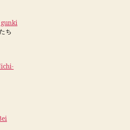
 gunki
人たち
ichi-
Bei