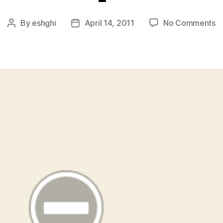
o
By
eshghi
April 14, 2011
No Comments
Post
Post
N
author
date
J
Ti
–
Ap