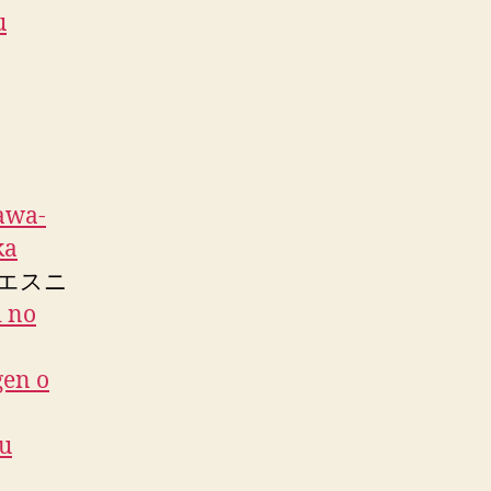
u
awa-
ka
とエスニ
i no
gen o
su