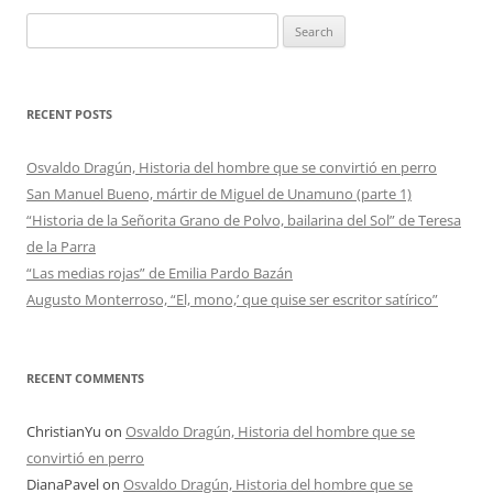
Search
for:
RECENT POSTS
Osvaldo Dragún, Historia del hombre que se convirtió en perro
San Manuel Bueno, mártir de Miguel de Unamuno (parte 1)
“Historia de la Señorita Grano de Polvo, bailarina del Sol” de Teresa
de la Parra
“Las medias rojas” de Emilia Pardo Bazán
Augusto Monterroso, “El, mono,’ que quise ser escritor satírico”
RECENT COMMENTS
ChristianYu
on
Osvaldo Dragún, Historia del hombre que se
convirtió en perro
DianaPavel
on
Osvaldo Dragún, Historia del hombre que se