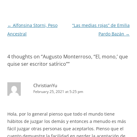
Post
←
Alfonsina Storni, Peso
“Las medias rojas” de Emilia
navigation
Ancestral
Pardo Bazán
→
4 thoughts on “
Augusto Monterroso, “El, mono,’ que
quise ser escritor satírico”
”
ChristianYu
February 25, 2021 at 5:25 pm
Hola, por lo general pienso que todo el mundo tiene
hábitos de juzgar los demás y entonces a menudo es más
fácil juzgar otras personas que aceptarlos. Pienso que el
cuento demuestre la facilidad en perder la aceptación de