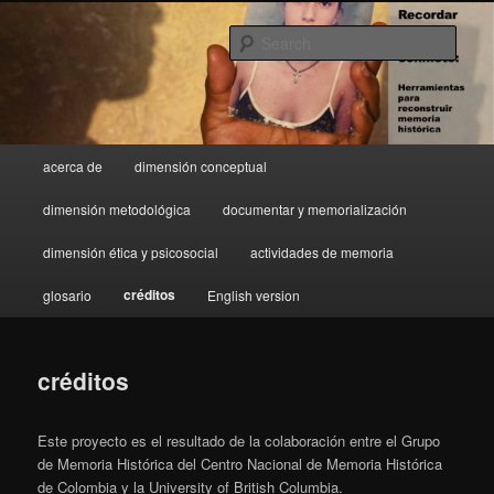
Skip
Herramientas para reconstruir memoria histórica
to
Sear
primary
content
Recordar y Narrar el Conflicto
Main
acerca de
dimensión conceptual
menu
dimensión metodológica
documentar y memorialización
dimensión ética y psicosocial
actividades de memoria
créditos
glosario
English version
créditos
Este proyecto es el resultado de la colaboración entre el Grupo
de Memoria Histórica del Centro Nacional de Memoria Histórica
de Colombia y la University of British Columbia.