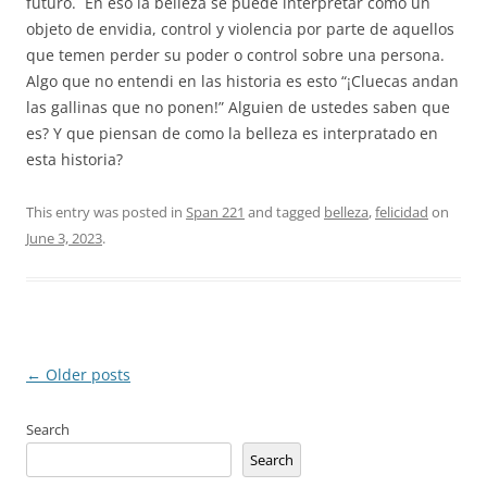
futuro. En eso la belleza se puede interpretar como un
objeto de envidia, control y violencia por parte de aquellos
que temen perder su poder o control sobre una persona.
Algo que no entendi en las historia es esto “¡Cluecas andan
las gallinas que no ponen!” Alguien de ustedes saben que
es? Y que piensan de como la belleza es interpratado en
esta historia?
This entry was posted in
Span 221
and tagged
belleza
,
felicidad
on
June 3, 2023
.
Post
←
Older posts
navigation
Search
Search