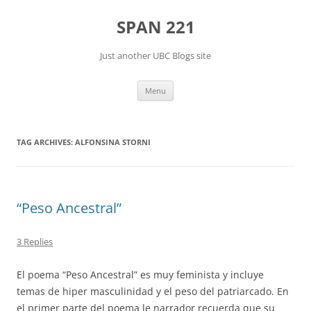
Skip
to
SPAN 221
content
Just another UBC Blogs site
Menu
TAG ARCHIVES:
ALFONSINA STORNI
“Peso Ancestral”
3 Replies
El poema “Peso Ancestral” es muy feminista y incluye
temas de hiper masculinidad y el peso del patriarcado. En
el primer parte del poema le narrador recuerda que su