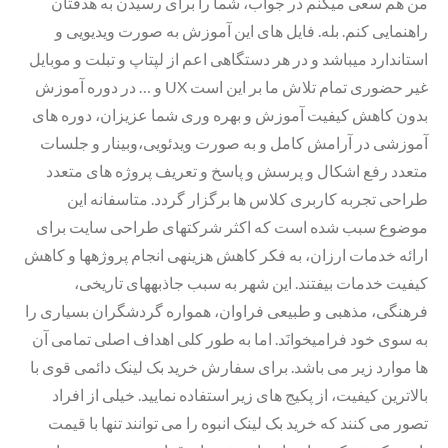
من هم سعی میکنم در جواب، شما را برای رسیدن به هدفتان
راهنمایی کنم. بله. فایل های این آموزش به صورت ویدیویی و
استاندارد میباشد و در هر دستگاهی اعم از لپتاپ و تبلت و موبایل
و … در دوره آموزش UX غیر حضوری تمام تلاش ما بر این است
بدون کاهش کیفیت آموزش و بهره وری شما عزیزان، دوره های
آموزشی در آرامش کامل و به صورت ویدئویی،وبینار و جلسات
متعدد رفع اشکال و پرسش و پاسخ و تعریف پروژه های متعدد
طراحی تجربه کاربری کلاس ها برگزار گردد. متاسفانه این
موضوع سبب شده است که اکثر شرکتهای طراحی سایت برای
ارائه خدمات ارزان، به فکر کاهش هزینهی انجام پروژهها و کاهش
کیفیت خدمات بیفتند. این شهر به سبب جاذبههای تاریخی،
فرهنگی، مذهبی و طبیعی فراوان، همواره گردشگران بسیاری را
به سوی خود فرامیخوانَد. اما به طور کلی اهداف اصلی تمامی آن
ها موارد زیر می باشد. برای سفارش خرید بک لینک دائمی قوی با
بالاترین کیفیت، از پکیج های زیر استفاده نمایید. خیلی از افراد
تصور می کنند که خرید بک لینک انبوه را می توانند تنها با قیمت