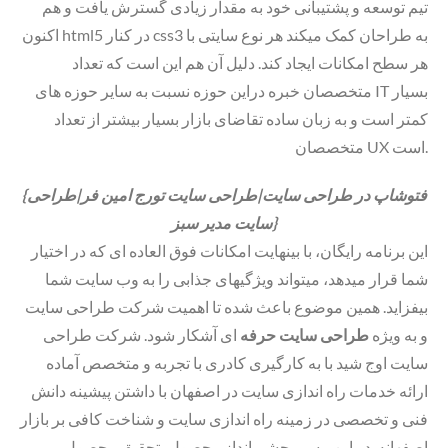
تیم توسعه و پشتیبانی خود به مقدار زیادی گسترش یافت و هم
اکنون html5 در کنار css3 به طراحان کمک میکند هر نوع سایتی با
هر سطح امکانات ایجاد کند. دلیل آن هم این است که تعداد
متخصصان خبره دراین حوزه نسبت به سایر حوزه های IT بسیار
کمتر است و به زبان ساده تقاضای بازار بسیار بیشتر از تعداد
متخصصان UX است.
{فتوشاپ در طراحی سایت|طراحی سایت تورج امین فر|طراحی
سایت مدیر سبز}
این برنامه رایگان، با بینهایت امکانات فوق العاده ای که در اختیار
شما قرار میدهد، میتواند ویژگیهای جذابی را به وب سایت شما
بیفزاید. همین موضوع باعث شده تا اهمیت شرکت طراحی سایت
و به ویژه
طراحی سایت حرفه
ای آشکار شود. شرکت طراحی
سایت اوج شید با به کارگیری کادری با تجربه و متخصص آماده
ارائه خدمات راه اندازی سایت در اصفهان با داشتن پیشینه دانش
فنی و تخصصی در زمینه راه اندازی سایت و شناخت کافی بر بازار
اصفهانه. در این مسیر چشم انداز محصول، تحقیق محصول،