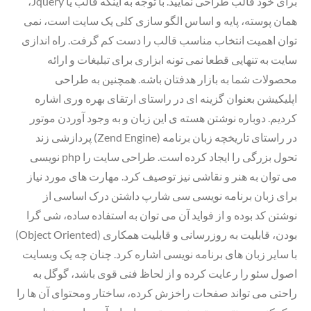
،Jquery برای خود قالب طراحی نمایید. با توجه به اینکه قالب یا
همان پوسته، پایه و اساس الگو سازی کلی یک سایت است، نمی
توان اهمیت انتخاب مناسب قالب را دست کم گرفت. راه اندازی
سایت به تنهایی قطعا نمی تونه ابزاری برای تبلیغات و ارائه
محصولات شما به بازار هدفتان باشه. همچنین به طراحی
اپلیکیشن بعنوان گزینه ای در راستای ارتقای بهره وری اشاره
کردیم. دوباره نوشتن هسته ی این زبان و به وجود آوردن موتور
پردازشی زند (Zend Engine) در راستای تاریخچه زبان برنامه
نویسی php تحول بزرگی را ایجاد کرده است. طراحی سایت را
می توان به هنر و نقاشی نیز توصیف کرد. مهارت های مورد نیاز
برای زبان برنامه نویسی سی شارپ داشتن درک اساسی از
نوشتن کد بوده و از فواید آن می توان به استفاده ساده، شی گرا
(Object Oriented) بودن، قابلیت به روزرسانی و قابلیت همکاری
با سایر زبان های برنامه نویسی اشاره کرد. چنان چه یک وبسایت
اصول سئو را رعایت کرده و از لحاظ فنی قوی باشد، گوگل به
راحتی می تواند صفحات راخزش کرده، ساختار ومحتوای آن ها را