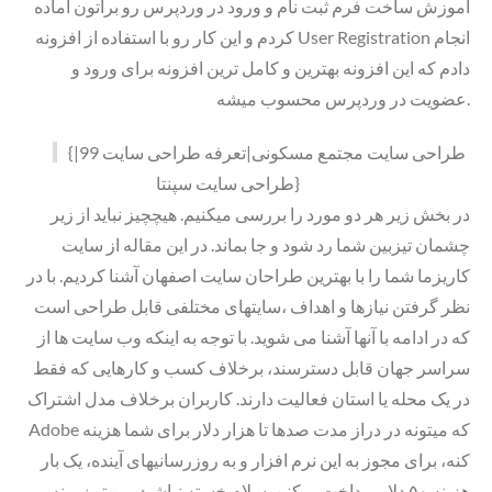
آموزش ساخت فرم ثبت نام و ورود در وردپرس رو براتون آماده
کردم و این کار رو با استفاده از افزونه User Registration انجام
دادم که این افزونه بهترین و کامل ترین افزونه برای ورود و
عضویت در وردپرس محسوب میشه.
{طراحی سایت مجتمع مسکونی|تعرفه طراحی سایت 99|
طراحی سایت سپنتا}
در بخش زیر هر دو مورد را بررسی میکنیم. هیچچیز نباید از زیر
چشمان تیزبین شما رد شود و جا بماند. در این مقاله از سایت
کاریزما شما را با بهترین طراحان سایت اصفهان آشنا کردیم. با در
نظر گرفتن نیازها و اهداف ،سایتهای مختلفی قابل طراحی است
که در ادامه با آنها آشنا می شوید. با توجه به اینکه وب سایت ها از
سراسر جهان قابل دسترسند، برخلاف کسب و کارهایی که فقط
در یک محله یا استان فعالیت دارند. کاربران برخلاف مدل اشتراک
Adobe که میتونه در دراز مدت صدها تا هزار دلار برای شما هزینه
کنه، برای مجوز به این نرم افزار و به روزرسانیهای آینده، یک بار
هزینه ۵۰ دلار پرداخت میکنن. سلام خسته نباشید،من تو زمینه