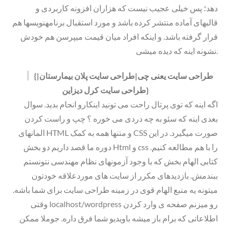
دهد؛ پس خیلی عجیب نیست که هزاران افزونه کاربردی و
قالبهای آماده منتشر کرده باشد و مورد استقبال برنامهنویسها هم
قرار گرفته باشد. و اینکه افراد میان قیمت میپرسن هم خودش
نشونه اینه که دیده میشی.
{طراحی سایت یعنی چی|طراحی سایت پلان بیمارستان|
طراحی سایت کرل دیزاین}
اگه اینه که توی پرتال راحت می تونید اینکارو انجام بدید. سوال
بعدی اینه که سئو به چه دردی می خوره ؟ چپ و راست کردن
المانهای HTML و متنها همه به کمک CSS صورت میگیرد. در این
دوره ما قصد داریم دو بخش Html و css را با هم مطالعه کنیم.
کتابی الهام بخش که با وجود آزمونهای نظام مهندسی نتونستم
ببندمش. بازدیدهای مکرر از سایت های موردعلاقه خودتون
میتونه یه منبع الهام قوی در زمینه طراحی سایت برای شما باشه.
وقتی localhost/wordpress رو میزنم صفحه ی وارد کردن
اطلاعاتی که برام باز میشه باویدیو شما فرق داره. جوملا ممکن