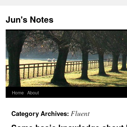
Skip
to
Jun's Notes
content
Home
About
Fluent
Category Archives: