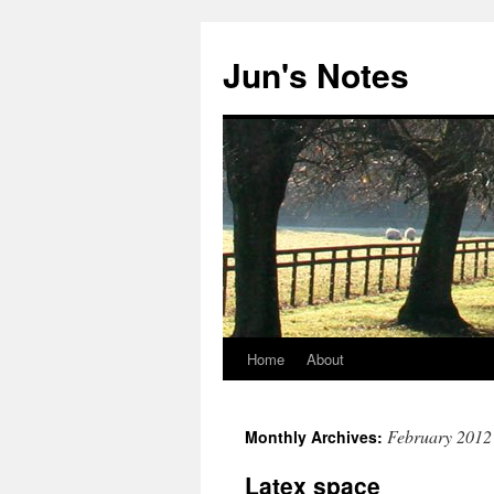
Skip
to
Jun's Notes
content
Home
About
February 2012
Monthly Archives:
Latex space