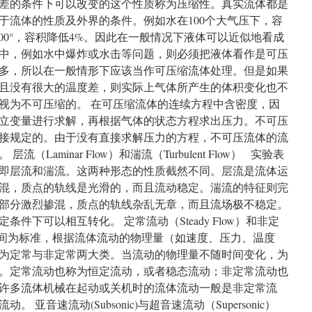
差的条件下可以改变的这个性质称为压缩性。真实流体都是
于流体的性质及外界的条件。例如水在100个大气压下，容
到100°，容积降低4%。因此在一般情况下液体可以近似地看成
中，例如水中爆炸或水击等问题，则必须把液体看作是可压
多，所以在一般情形下应该当作可压缩流体处理。但是如果
且没有很大的温度差，则实际上气体所产生的体积变化也不
视为不可压缩的。 在可压缩流体的连续方程中含密度，因
立变量进行求解，再根据气体的状态方程求出压力。不可压
接规定的。由于没有直接求解压力的方程，不可压流体的流
Laminar Flow）和湍流（Turbulent Flow） 实验表
即层流和湍流。这两种形态的性质截然不同。层流是流体运
混，质点的轨线是光滑的，而且流动稳定。湍流的特征则完
部分激烈掺混，质点的轨线杂乱无章，而且流场极不稳定。
件下可以相互转化。 定常流动（Steady Flow）和非定
w） 以时间为标准，根据流体流动的物理量（如速度、压力、温度
为定常与非定常两大类。当流动的物理量不随时间变化，为
。定常流动也称为恒定流动，或者稳态流动；非定常流动也
许多流体机械在起动或关机时的流体流动一般是非定常流
亚音速流动(Subsonic)与超音速流动（Supersonic）