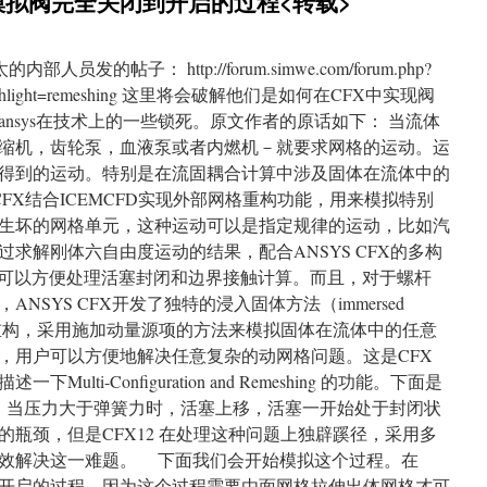
模拟阀完全关闭到开启的过程<转载>
帖子： http://forum.simwe.com/forum.php?
88&highlight=remeshing 这里将会破解他们是如何在CFX中实现阀
nsys在技术上的一些锁死。原文作者的原话如下： 当流体
缩机，齿轮泵，血液泵或者内燃机－就要求网格的运动。运
得到的运动。特别是在流固耦合计算中涉及固体在流体中的
CFX结合ICEMCFD实现外部网格重构功能，用来模拟特别
生坏的网格单元，这种运动可以是指定规律的运动，比如汽
求解刚体六自由度运动的结果，配合ANSYS CFX的多构
ion）模拟，可以方便处理活塞封闭和边界接触计算。而且，对于螺杆
SYS CFX开发了独特的浸入固体方法（immersed
形或重构，采用施加动量源项的方法来模拟固体在流体中的任意
，用户可以方便地解决任意复杂的动网格问题。这是CFX
lti-Configuration and Remeshing 的功能。下面是
，当压力大于弹簧力时，活塞上移，活塞一开始处于封闭状
的瓶颈，但是CFX12 在处理这种问题上独辟蹊径，采用多
效解决这一难题。 下面我们会开始模拟这个过程。在
到开启的过程，因为这个过程需要由面网格拉伸出体网格才可