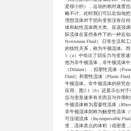
是很小的），运动的相对速度也
略不计。此时我们可以近似地把
理想流体对于切向变形没有任何
体和粘性流体两大类。应该强调
际流体在某些条件下的一种近似模型。 
Newtonian Fluid） 
的线性关系，称为牛顿流体。而
1（a）中绘出了切应力与变形
他为非牛顿流体，非牛顿流体中
（Dilalant），拟塑性流体（Pseu
Fluid）和塑性流体（Plasti
牛顿流体。非牛顿流体的研究在
应用。图2-1（b）还显示出
仅与变形速率有关而且与作用时
牛顿流体称为震凝性流体（Rheop
非牛顿流体则称为触变性流体（Thixotr
可压缩流体（Incompressib
变，流体质点的体积（或密度，