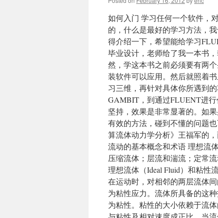
Posted on
February 16, 2012
by
eric
如何入门 学习任何一个软件，
的，什么是最好的学习方法，我
得介绍一下，希望能给学习FLU
毕业设计，老师给了我一本书，
然，学这本书之前必须要有两个条
装软件可以应用。然后就照着书
习三维，再针对具体你所遇到的
GAMBIT，到通过FLUENT
坚持，效果是非常显著的。如果
有效的方法，碰到不懂的问题也
算流体动力学分析》王福军的，
流动的基本概念和术语 理想流
压缩流体；层流和湍流；定常流
理想流体（Ideal Fluid）和粘
在运动时，对相邻的两层流体间
为粘性应力。流体所具备的这种
为粘性。粘性的大小依赖于流体
与粘性及相对速度成正比。当流