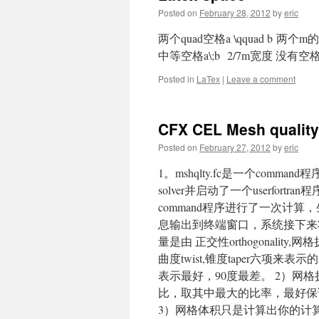
Posted on
February 28, 2012
by
eric
两个quad空格a \qquad b 两个m
中等空格a\;b 2/7m宽度 没有空格
Posted in
LaTex
|
Leave a comment
CFX CEL Mesh quality
Posted on
February 27, 2012
by
eric
1。mshqlty.fc是一个comm
solver并启动了一个userfortran
command程序进行了一次计
息输出到终端窗口，系统接下来将生成
量是由 正交性orthogonality,网格扩
曲度twist,锥度taper六项
表示最好，90度最差。 2）
比，取其中最大的比率，最好保
3）网格体积只是计算出你的计