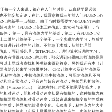
对于每一个人来说，都存在入门的时期。认真勤学是必须
也不能妄加定论，在此，我愿意将我三年前入门FLUENT心
ENT的新手一点帮助。 由于当时我需要学习FLUENT来做
韩占忠的《FLUENT流体工程仿真计算实例与应用》，当
件： 第一，具有流体力学的基础，第二，有FLUENT安
上二维的计算例子，一个例子，一个步骤地去学习，然后学
项目进行针对性的计算。不能急于求成，从前处理器
进行仿真，再到后处理，如TECPLOT，进行循序渐进的学习，
身边有懂得FLUENT的老师，那么遇到问题向老师请教是最
可以上网或者查找相关书籍来得到答案。另外我还有本《计
两者结合起来学习效果更好。 CFD计算中涉及到的流体及
体和粘性流体；牛顿流体和非牛顿流体；可压缩流体和不可
动和非定常流动；亚音速与超音速流动；热传导和扩散等。
性流体（Viscous Fluid） 流体在静止时虽不能承受切应力，但
的相对运动，即相对滑动速度却是有抵抗的，这种抵抗力称
抵抗两层流体相对滑动速度，或普遍说来抵抗变形的性质称
的性质，并显著地随温度变化。实验表明，粘性应力的大小
体的粘性较小（实际上最重要的流体如空气、水等的粘性都