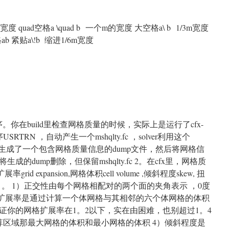
的宽度 quad空格a \quad b 一个m的宽度 大空格a\ b 1/3m宽度
ab 紧贴a\!b 缩进1/6m宽度
and程序。你在build里检查网格质量的时候，实际上是运行了cfx-
程序USRTRN ，自动产生一个mshqlty.fc ，solver利用这个
算，生成了一个包含网格质量信息的dump文件，然后将网格信
的dump删除，但保留mshqlty.fc 2。在cfx里，网格质
展率grid expansion,网格体积cell volume ,倾斜程度skew, 扭
来表示的 。 1）正交性由每个网格相配对的两个面的夹角表示 ，0度
网格扩展率是通过计算一个体网格与其相邻的六个体网格的体积
证你的网格扩展率在1。2以下，实在由困难，也别超过1。4
算区域那最大网格的体积和最小网格的体积 4）倾斜程度是