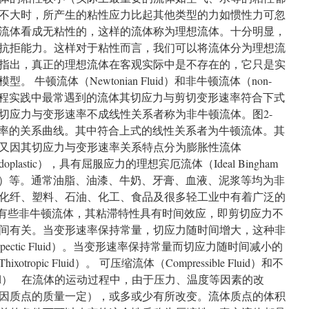
不大时，所产生的粘性应力比起其他类型的力如惯性力可忽
流体看成无粘性的，这样的流体称为理想流体。十分明显，
抗拒能力。这样对于粘性而言，我们可以将流体分为理想流
指出，真正的理想流体在客观实际中是不存在的，它只是实
牛顿流体（Newtonian Fluid）和非牛顿流体（non-
日常生活和工程实践中最常遇到的流体其切应力与剪切变形速率符合下式
切应力与变形速率不成线性关系者称为非牛顿流体。图2-
速率的关系曲线。其中符合上式的线性关系者为牛顿流体。其
又因其切应力与变形速率关系特点分为膨胀性流体
doplastic），具有屈服应力的理想宾厄流体（Ideal Bingham
c Fluid）等。通常油脂、油漆、牛奶、牙膏、血液、泥浆等均为非
化纤、塑料、石油、化工、食品及很多轻工业中有着广泛的
对于有些非牛顿流体，其粘滞特性具有时间效应，即剪切应力不
间有关。当变形速率保持常量，切应力随时间增大，这种非
ectic Fluid）。当变形速率保持常量而切应力随时间减小的
opic Fluid）。 可压缩流体（Compressible Fluid）和不
le Fluid） 在流体的运动过程中，由于压力、温度等因素的改
因质点的质量一定），或多或少有所改变。流体质点的体积