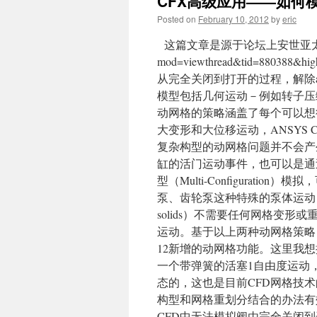
CFX高级应用——如何
Posted on
February 10, 2012
by
eric
这篇文章是源于论坛上安世亚太的内部人员发的
mod=viewthread&tid=8803
从完全关闭到打开的过程，解除a
模型包括几何运动－例如转子压
动网格的策略涵盖了每个可以想
大变形和大位移运动，ANSYS 
复杂构型的动网格问题并不会产
缸的活门运动事件，也可以是通过
型（Multi-Configurat
泵、齿轮泵这种特殊的泵体运动，AN
solids）不需要任何网格变
运动。基于以上两种动网格策略
12新增的动网格功能。这里我想描述一下Mu
一个带弹簧的活塞1自由度运动
态的，这也是目前CFD网格技术
构型和网格重划分结合的办法有
CFD中无法模拟阀由完全关闭