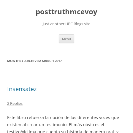
Skip
to
posttruthmcevoy
content
Just another UBC Blogs site
Menu
MONTHLY ARCHIVES:
MARCH 2017
Insensatez
2 Replies
Este libro refuerza la noción de las diferentes voces que
existen al crear un testimonio. El más obvio es el
testigo/victima que cuenta su historia de manera oral, y