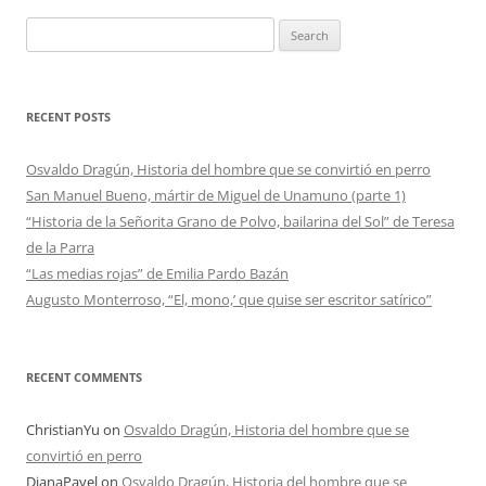
Search
for:
RECENT POSTS
Osvaldo Dragún, Historia del hombre que se convirtió en perro
San Manuel Bueno, mártir de Miguel de Unamuno (parte 1)
“Historia de la Señorita Grano de Polvo, bailarina del Sol” de Teresa
de la Parra
“Las medias rojas” de Emilia Pardo Bazán
Augusto Monterroso, “El, mono,’ que quise ser escritor satírico”
RECENT COMMENTS
ChristianYu
on
Osvaldo Dragún, Historia del hombre que se
convirtió en perro
DianaPavel
on
Osvaldo Dragún, Historia del hombre que se