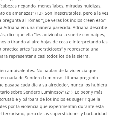
 “cabezas negando, monosílabos, miradas huidizas,
to de amenazas” (13). Son inescrutables, pero a la vez
a pregunta al Tómas “¿De veras los indios creen eso?”
 y a Adriana en una manera parecida. Adriana describe
s, dice que ella “les adivinaba la suerte con naipes,
nos o tirando al aire hojas de coca e interpretando las
la practica artes “supersticiosos” y representa una
ara representar a casi todos los de la sierra.
ién ambivalentes. No hablan de la violencia que
cen nada de Sendero Luminoso. Lituma pregunta
ue pasaba cada día a su alrededor, nunca los hubiera
tario sobre Sendero Luminoso?” (21). Lo peor y más
crutable y bárbara de los indios es sugerir que la
les por la violencia que experimentan durante esta
l terrorismo, pero de las supersticiones y barbaridad