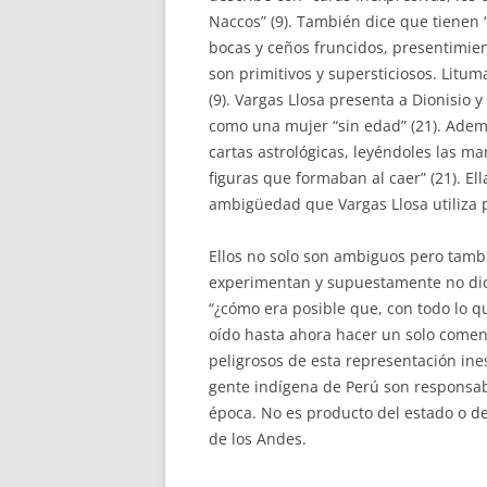
Naccos” (9). También dice que tienen
bocas y ceños fruncidos, presentimien
son primitivos y supersticiosos. Litum
(9). Vargas Llosa presenta a Dionisio
como una mujer “sin edad” (21). Ademá
cartas astrológicas, leyéndoles las ma
figuras que formaban al caer” (21). El
ambigüedad que Vargas Llosa utiliza p
Ellos no solo son ambiguos pero tamb
experimentan y supuestamente no di
“¿cómo era posible que, con todo lo q
oído hasta ahora hacer un solo comen
peligrosos de esta representación ines
gente indígena de Perú son responsab
época. No es producto del estado o de
de los Andes.