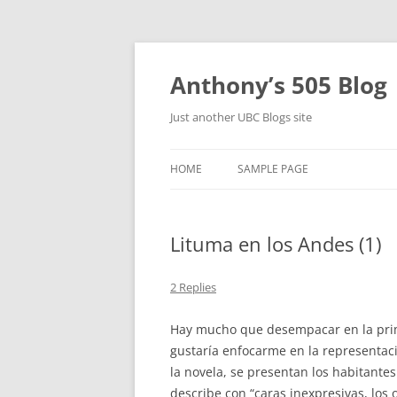
Skip
to
content
Anthony’s 505 Blog
Just another UBC Blogs site
HOME
SAMPLE PAGE
Lituma en los Andes (1)
2 Replies
Hay mucho que desempacar en la pri
gustaría enfocarme en la representaci
la novela, se presentan los habitante
describe con “caras inexpresivas, los o