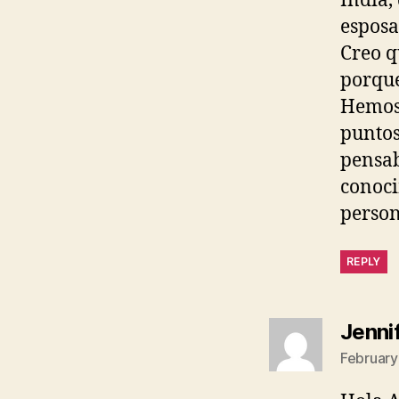
India,
esposa
Creo q
porque
Hemos 
puntos
pensab
conoci
person
REPLY
Jenni
February