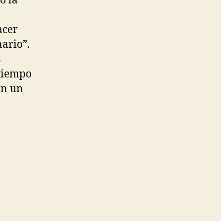
o la
acer
ario”.
s
 tiempo
on un