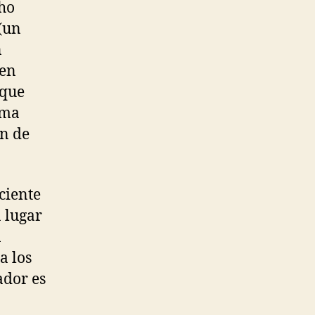
ho
 (un
n
nen
 que
ema
n de
ciente
n lugar
n
a los
ador es