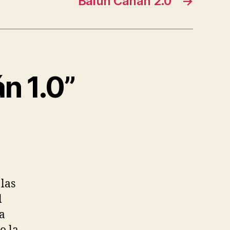
Balún Canán 2.0
→
n 1.0”
las
l
la