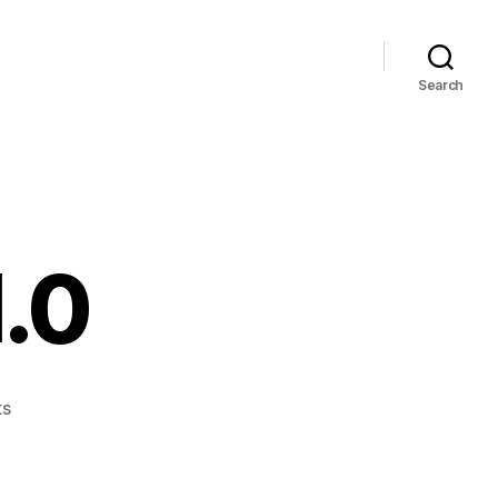
Search
.0
on
ts
Balún
Canán
1.0