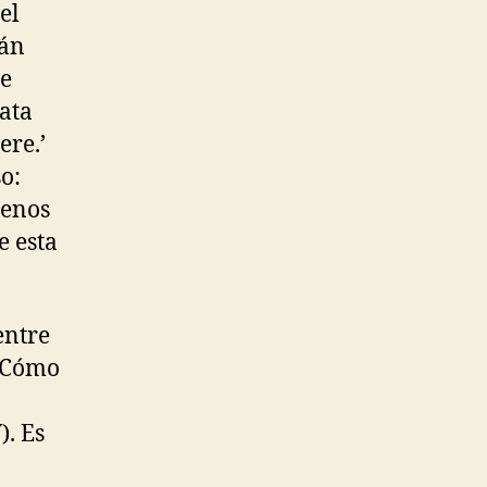
el
tán
ve
ata
ere.’
o:
denos
e esta
entre
“¿Cómo
). Es