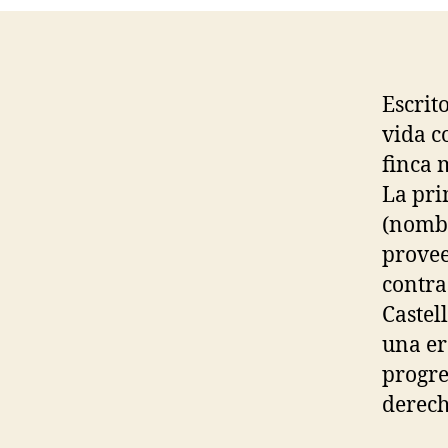
Escrit
vida c
finca 
La pri
(nombr
provee
contra
Castel
una er
progre
derech