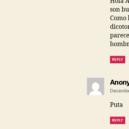
Hola A
son bu
Como h
dicoto
parece
hombre
REPLY
Anon
December
Puta
REPLY