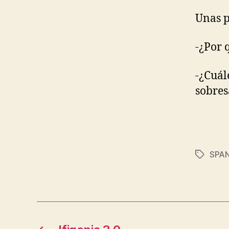
Unas p
-¿Por 
-¿Cuál
sobres
SPA
Tags