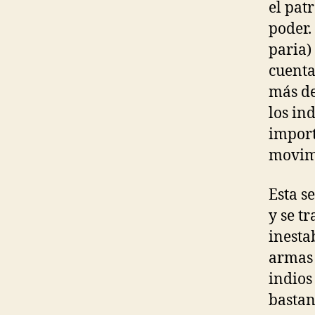
el pat
poder.
paria)
cuenta
más de
los in
import
movimi
Esta s
y se tr
inesta
armas 
indios
bastan