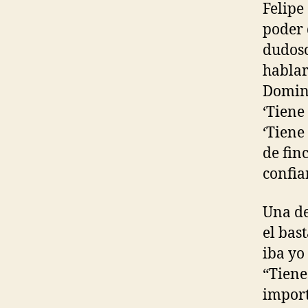
Felipe
poder 
dudoso
hablar
Doming
‘Tiene
‘Tiene
de fin
confia
Una de
el bas
iba yo
“Tiene
import