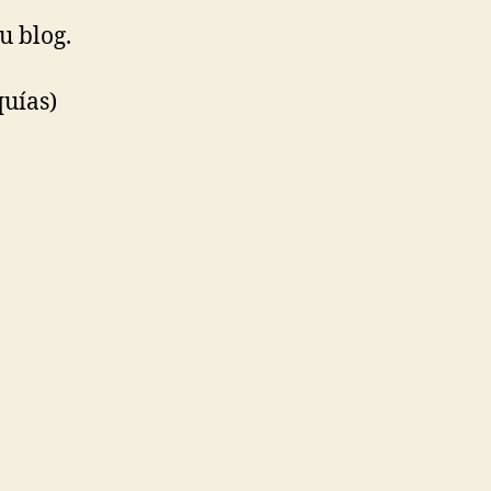
u blog.
quías)