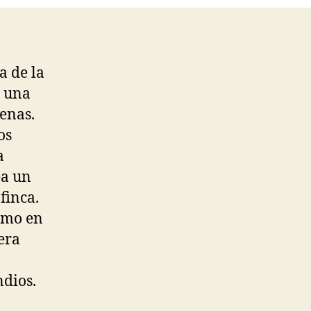
a de la
n una
enas.
os
a
ea un
finca.
ismo en
era
ndios.