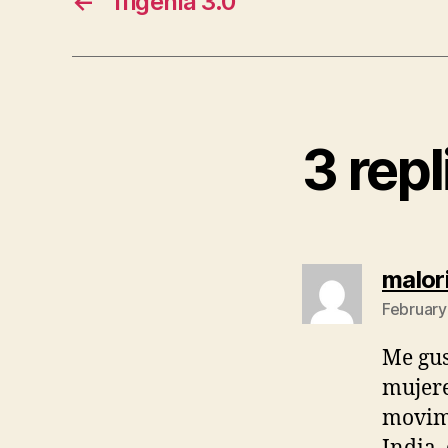
←
Ifigenia 3.0
3 rep
malor
February
Me gus
mujere
movimi