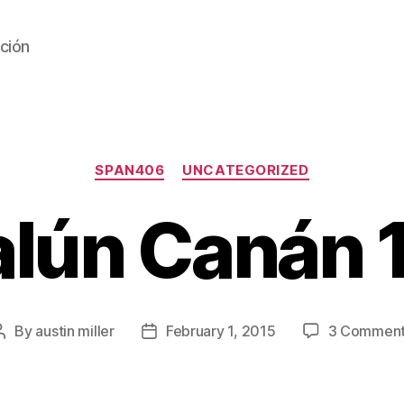
ación
Categories
SPAN406
UNCATEGORIZED
alún Canán 1
By
austin miller
February 1, 2015
3 Commen
Post
Post
author
date