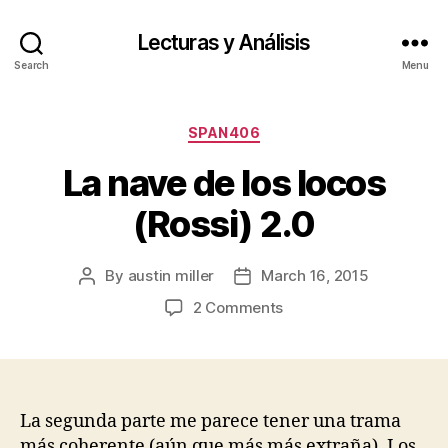
Lecturas y Análisis
Search
Menu
Categories
SPAN406
La nave de los locos
(Rossi) 2.0
By
austin miller
March 16, 2015
Post
Post
author
date
on
2 Comments
La
nave
de
los
locos
La segunda parte me parece tener una trama
(Rossi)
más coherente (aún que más más extraña). Los