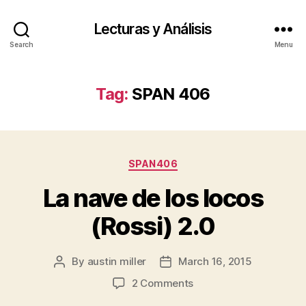
Lecturas y Análisis
Search
Menu
Tag:
SPAN 406
Categories
SPAN406
La nave de los locos
(Rossi) 2.0
By
austin miller
March 16, 2015
Post
Post
author
date
on
2 Comments
La