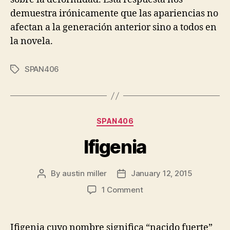
demuestra irónicamente que las apariencias no
afectan a la generación anterior sino a todos en
la novela.
SPAN406
Tags
Categories
SPAN406
Ifigenia
By
austin miller
January 12, 2015
Post
Post
author
date
on
1 Comment
Ifigenia
Ifigenia cuyo nombre significa “nacido fuerte”