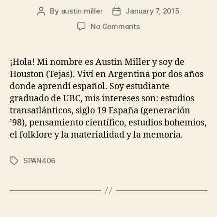
By
austin miller
January 7, 2015
Post
Post
author
date
on
No Comments
Introducción
¡Hola! Mi nombre es Austin Miller y soy de
Houston (Tejas). Viví en Argentina por dos años
donde aprendí español. Soy estudiante
graduado de UBC, mis intereses son: estudios
transatlánticos, siglo 19 España (generación
’98), pensamiento científico, estudios bohemios,
el folklore y la materialidad y la memoria.
SPAN406
Tags
Posts