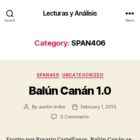
Lecturas y Análisis
Search
Menu
Category:
SPAN406
Categories
SPAN406
UNCATEGORIZED
Balún Canán 1.0
By
austin miller
February 1, 2015
Post
Post
author
date
on
3 Comments
Balún
Canán
1.0
Escrito por Rosario Castellanos, Balún Canán se