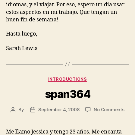
idiomas, y el viajar. Por eso, espero un dia usar
estos aspectos en mi trabajo. Que tengan un
buen fin de semana!
Hasta luego,
Sarah Lewis
Categories
INTRODUCTIONS
span364
on
By
September 4, 2008
No Comments
Post
Post
span
author
date
Me llamo Jessica y tengo 23 años. Me encanta