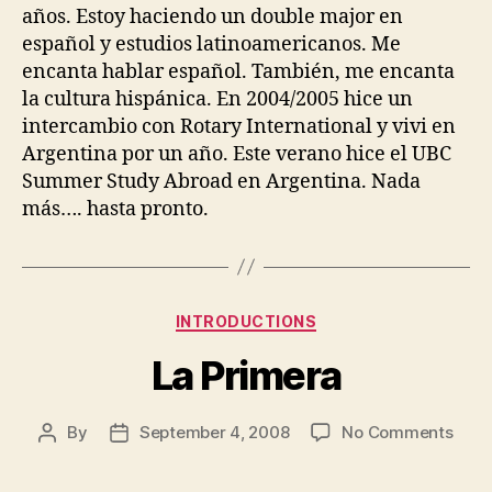
años. Estoy haciendo un
double major
en
español y estudios latinoamericanos. Me
encanta hablar español. También, me encanta
la cultura hispánica. En 2004/2005 hice un
intercambio con
Rotary International
y vivi en
Argentina por un año. Este verano hice el
UBC
Summer Study Abroad
en Argentina. Nada
más…. hasta pronto.
Categories
INTRODUCTIONS
La Primera
on
By
September 4, 2008
No Comments
Post
Post
La
author
date
Prim