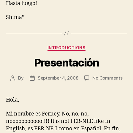
Hasta luego!
Shima*
Categories
INTRODUCTIONS
Presentación
on
By
September 4, 2008
No Comments
Post
Post
Pres
author
date
Hola,
Mi nombre es Ferney. No, no, no,
nooooooooooo!!!! It is not FER-NEE like in
English, es FER-NE-I como en Español. En fin,