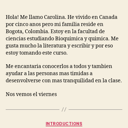
Span
author
date
364
2008
Hola! Me llamo Carolina. He vivido en Canada
09-
por cinco anos pero mi familia reside en
05
Bogota, Colombia. Estoy en la facultad de
00:0
ciencias estudiando Bioquimica y quimica. Me
gusta mucho la literatura y escribir y por eso
estoy tomando este curso.
Me encantaria conocerlos a todos y tambien
ayudar a las personas mas timidas a
desenvolverse con mas tranquilidad en la clase.
Nos vemos el viernes
Categories
INTRODUCTIONS