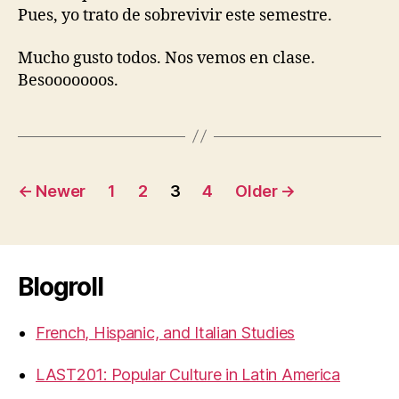
Pues, yo trato de sobrevivir este semestre.
Mucho gusto todos. Nos vemos en clase.
Besooooooos.
Posts
←
Newer
1
2
3
4
Older
→
pagination
Blogroll
French, Hispanic, and Italian Studies
LAST201: Popular Culture in Latin America