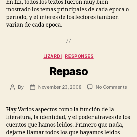
En fin, todos los textos fueron muy bien
mostrado los temas principales de cada epoca o
periodo, y el interes de los lectores tambien
varian de cada epoca.
Categories
LIZARDI
RESPONSES
Repaso
on
By
November 23, 2008
No Comments
Post
Post
Rep
author
date
Hay Varios aspectos como la función de la
literatura, la identidad, y el poder atraves de los
cuentos que hamos leidos. Primero que nada,
dejame llamar todos los que hayamos leidos