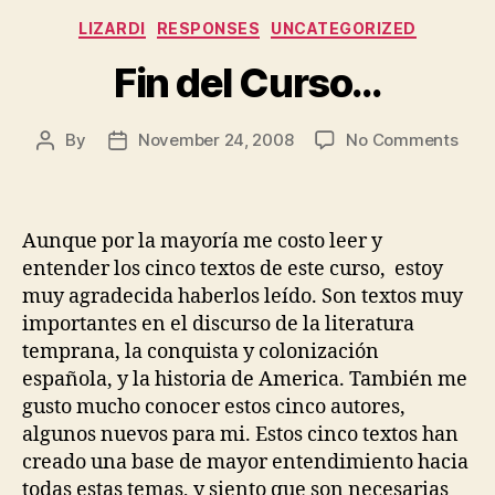
Categories
LIZARDI
RESPONSES
UNCATEGORIZED
Fin del Curso…
on
By
November 24, 2008
No Comments
Post
Post
Fin
author
date
del
Cur
Aunque por la mayoría me costo leer y
entender los cinco textos de este curso, estoy
muy agradecida haberlos leído. Son textos muy
importantes en el discurso de la literatura
temprana, la conquista y colonización
española, y la historia de America. También me
gusto mucho conocer estos cinco autores,
algunos nuevos para mi. Estos cinco textos han
creado una base de mayor entendimiento hacia
todas estas temas, y siento que son necesarias