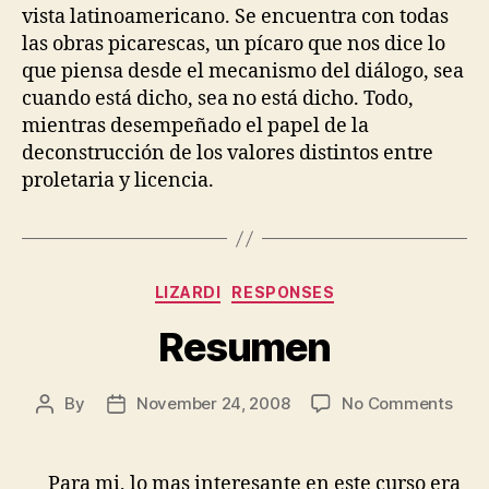
vista latinoamericano. Se encuentra con todas
las obras picarescas, un pícaro que nos dice lo
que piensa desde el mecanismo del diálogo, sea
cuando está dicho, sea no está dicho. Todo,
mientras desempeñado el papel de la
deconstrucción de los valores distintos entre
proletaria y licencia.
Categories
LIZARDI
RESPONSES
Resumen
on
By
November 24, 2008
No Comments
Post
Post
Res
author
date
Para mi, lo mas interesante en este curso era