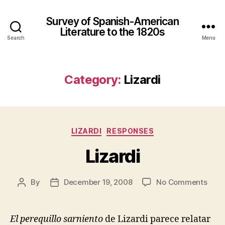
Survey of Spanish-American
Literature to the 1820s
Search
Menu
Category:
Lizardi
Categories
LIZARDI
RESPONSES
Lizardi
on
By
December 19, 2008
No Comments
Post
Post
Lizar
author
date
El perequillo sarniento
de Lizardi parece relatar