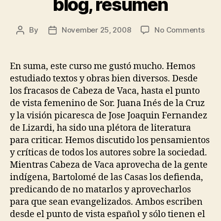
blog, resumen
on
By
November 25, 2008
No Comments
Post
Post
SPA
author
date
364
domi
En suma, este curso me gustó mucho. Hemos
23
estudiado textos y obras bien diversos. Desde
de
los fracasos de Cabeza de Vaca, hasta el punto
novi
de vista femenino de Sor. Juana Inés de la Cruz
de
y la visión picaresca de Jose Joaquin Fernandez
200
de Lizardi, ha sido una plétora de literatura
–
blog
para criticar. Hemos discutido los pensamientos
res
y críticas de todos los autores sobre la sociedad.
Mientras Cabeza de Vaca aprovecha de la gente
indígena, Bartolomé de las Casas los defienda,
predicando de no matarlos y aprovecharlos
para que sean evangelizados. Ambos escriben
desde el punto de vista español y sólo tienen el