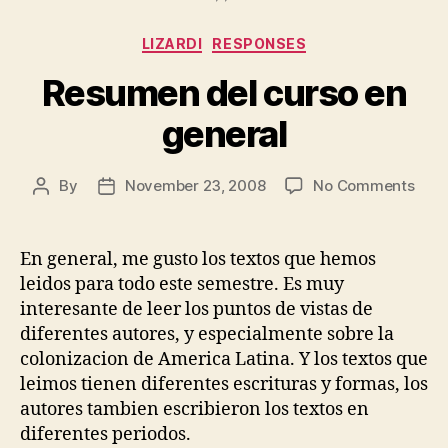
Categories
LIZARDI
RESPONSES
Resumen del curso en
general
on
By
November 23, 2008
No Comments
Post
Post
Res
author
date
del
curs
En general, me gusto los textos que hemos
en
leidos para todo este semestre. Es muy
gene
interesante de leer los puntos de vistas de
diferentes autores, y especialmente sobre la
colonizacion de America Latina. Y los textos que
leimos tienen diferentes escrituras y formas, los
autores tambien escribieron los textos en
diferentes periodos.