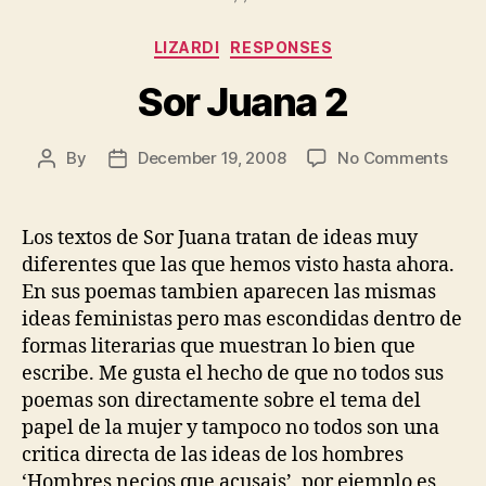
Categories
LIZARDI
RESPONSES
Sor Juana 2
on
By
December 19, 2008
No Comments
Post
Post
Sor
author
date
Juan
2
Los textos de Sor Juana tratan de ideas muy
diferentes que las que hemos visto hasta ahora.
En sus poemas tambien aparecen las mismas
ideas feministas pero mas escondidas dentro de
formas literarias que muestran lo bien que
escribe. Me gusta el hecho de que no todos sus
poemas son directamente sobre el tema del
papel de la mujer y tampoco no todos son una
critica directa de las ideas de los hombres
‘Hombres necios que acusais’, por ejemplo es