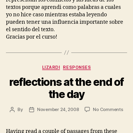
textos porque aprendi como palabras a cuales
yo no hice caso mientras estaba leyendo
pueden tener una influencia importante sobre
el sentido del texto.
Gracias por el curso!
Categories
LIZARDI
RESPONSES
reflections at the end of
the day
on
By
November 24, 2008
No Comments
Post
Post
refl
author
date
at
the
Having read a couple of passages from these