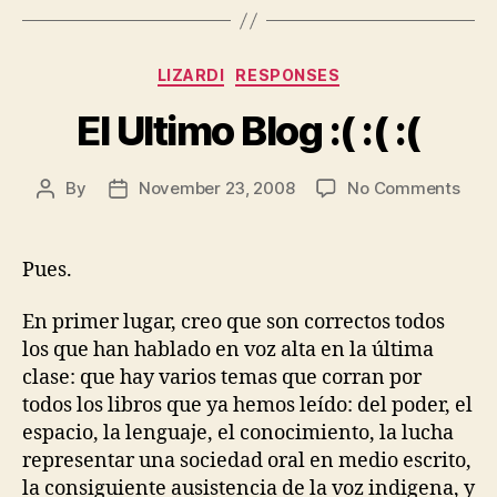
Categories
LIZARDI
RESPONSES
El Ultimo Blog :( :( :(
on
By
November 23, 2008
No Comments
Post
Post
El
author
date
Ulti
Blog
Pues.
:
(
En primer lugar, creo que son correctos todos
:
los que han hablado en voz alta en la última
(
clase: que hay varios temas que corran por
:
todos los libros que ya hemos leído: del poder, el
(
espacio, la lenguaje, el conocimiento, la lucha
representar una sociedad oral en medio escrito,
la consiguiente ausistencia de la voz indigena, y