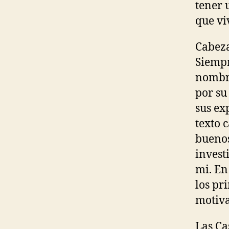
tener 
que vi
Cabeza
Siempr
nombre
por su
sus ex
texto 
buenos
invest
mi. En
los pr
motiva
Las Ca