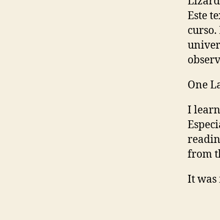
Lizard
Este t
curso.
univer
observ
One La
I lear
Especi
readin
from t
It was