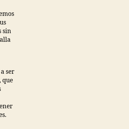
temos
us
 sin
alla
 a ser
, que
s
tener
es.