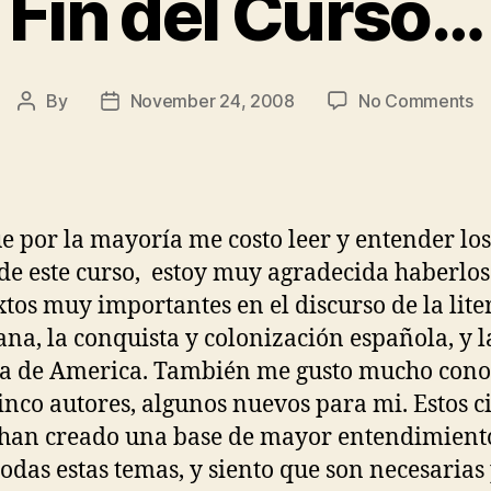
Fin del Curso…
o
By
November 24, 2008
No Comments
Post
Post
Fi
author
date
de
C
 por la mayoría me costo leer y entender los
 de este curso, estoy muy agradecida haberlos 
xtos muy importantes en el discurso de la lite
na, la conquista y colonización española, y l
ia de America. También me gusto mucho cono
cinco autores, algunos nuevos para mi. Estos c
 han creado una base de mayor entendimient
todas estas temas, y siento que son necesarias