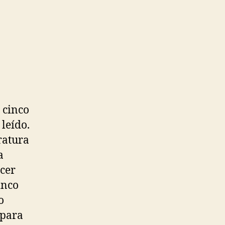
n
n
l
urso…
 cinco
leído.
ratura
a
cer
inco
o
 para