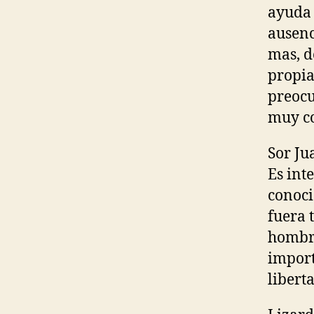
ayuda 
ausenc
mas, d
propia
preocu
muy co
Sor Ju
Es int
conoci
fuera 
hombre
import
libert