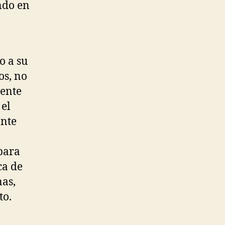
ndo en
o a su
os, no
mente
 el
ente
 para
ca de
nas,
to.