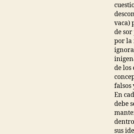
cuesti
descon
vaca) 
de sor 
por la
ignora
inigen
de los
concep
falsos
En cad
debe s
manten
dentro
sus id