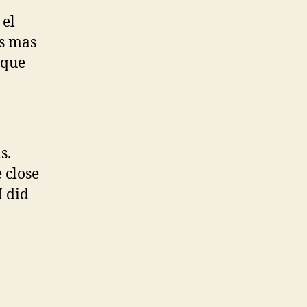
 el
as mas
 que
s.
 close
I did