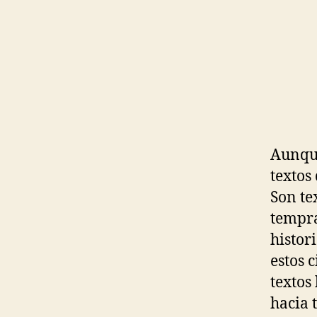
Aunque
textos
Son te
tempra
histor
estos 
textos
hacia 