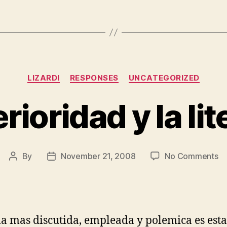
Categories
LIZARDI
RESPONSES
UNCATEGORIZED
rioridad y la li
on
By
November 21, 2008
No Comments
Post
Post
la
author
date
su
y
la
li
a mas discutida, empleada y polemica es esta