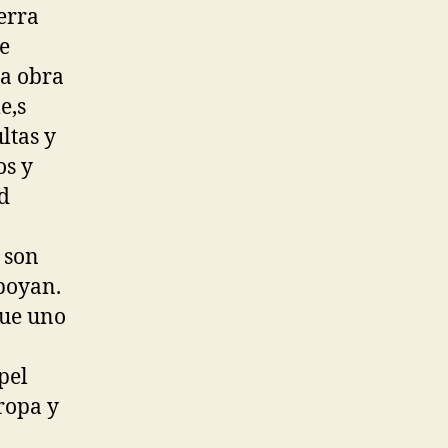
erra
e
la obra
e,s
ltas y
os y
ad
 son
apoyan.
que uno
pel
uropa y