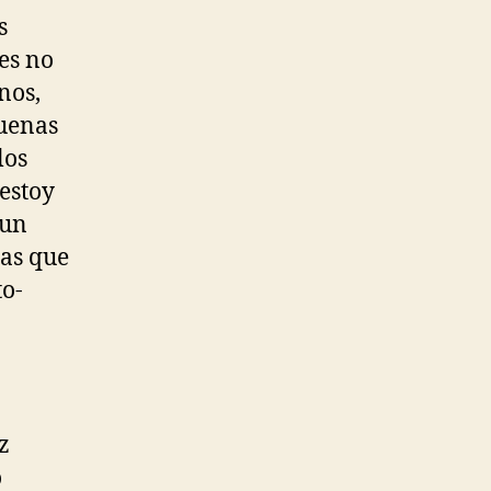
s
es no
nos,
buenas
los
estoy
 un
mas que
to-
z
o