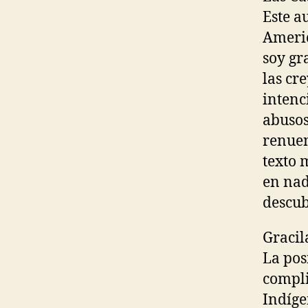
Este a
Americ
soy gr
las cr
intenc
abusos
renuen
texto 
en nad
descub
Gracil
La pos
compli
Indíge